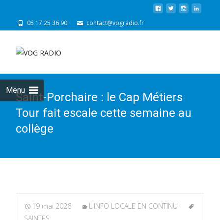
05 17 25 36 90
contact@vogradio.fr
Skip
to
cont
Menu
Saint-Porchaire : le Cap Métiers
Tour fait escale cette semaine au
collège
19 mai 2026
L'INFO LOCALE EN CONTINU
SAINTES