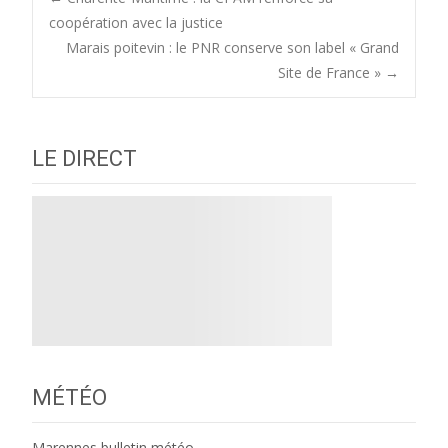
Post
coopération avec la justice
Marais poitevin : le PNR conserve son label « Grand
navigation
Site de France »
→
LE DIRECT
MÉTÉO
Marennes bulletin météo