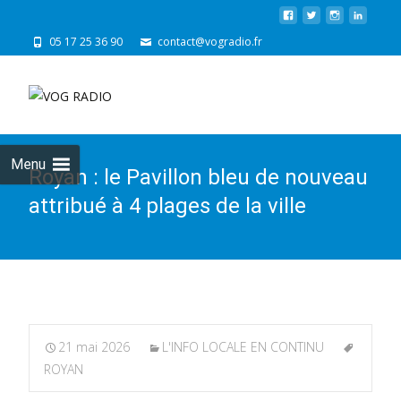
05 17 25 36 90
contact@vogradio.fr
Skip
to
cont
Menu
Royan : le Pavillon bleu de nouveau
attribué à 4 plages de la ville
21 mai 2026
L'INFO LOCALE EN CONTINU
ROYAN