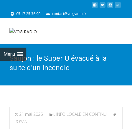
05 17 25 36 90
contact@vogradio.fr
Skip
to
cont
Menu
Saujon : le Super U évacué à la
suite d’un incendie
21 mai 2026
L'INFO LOCALE EN CONTINU
ROYAN