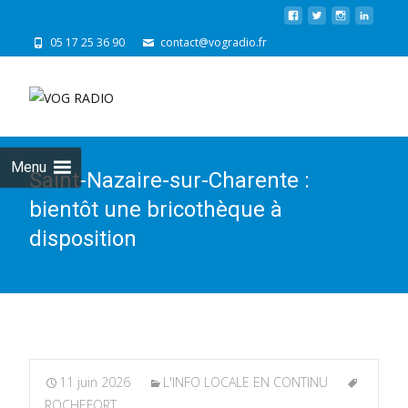
05 17 25 36 90
contact@vogradio.fr
Skip
to
cont
Menu
Saint-Nazaire-sur-Charente :
bientôt une bricothèque à
disposition
11 juin 2026
L'INFO LOCALE EN CONTINU
ROCHEFORT