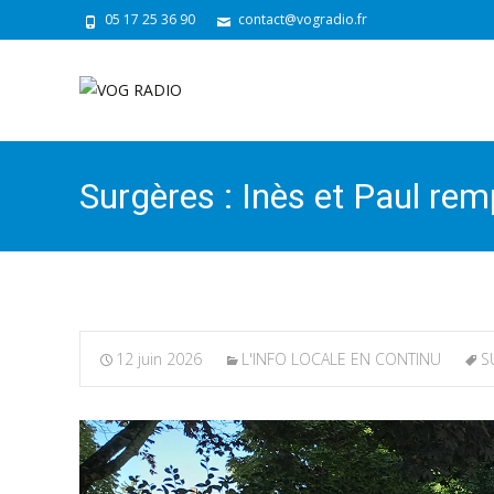
05 17 25 36 90
contact@vogradio.fr
Surgères : Inès et Paul rem
12 juin 2026
L'INFO LOCALE EN CONTINU
S