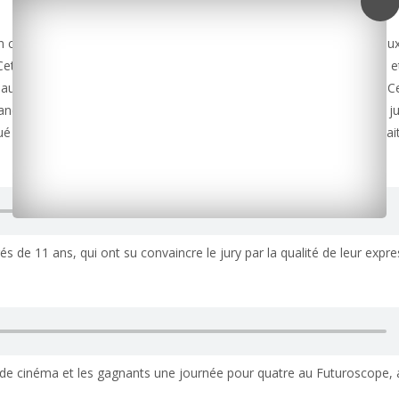
 son concours d’éloquence citoyen. Un concours réservé cette année au
te initiative, qui s’inscrit dans le cadre du Conseil local de sécurité e
s aux valeurs de la République et à l’apprentissage de la citoyenneté. 
ancis Lecomte, adjoint au maire en charge des affaires scolaires, le ju
les treize candidats en compétition sur leur prise de parole qui était
és de 11 ans, qui ont su convaincre le jury par la qualité de leur expre
 de cinéma et les gagnants une journée pour quatre au Futuroscope, a