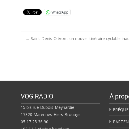
WhatsApp
Post
←
Saint-Denis-Oléron : un nouvel itinéraire cyclable ina
navigation
VOG RADIO
À prop
15 bis rue Dubois-Meynardie
FRÉQUE
17320 Marennes-Hiers-Brouage
05 17 25 36 90
PARTEN
103.1 LA station balnéaire