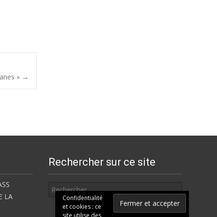
ganes »
→
Rechercher sur ce site
Rechercher
ASS
E LA
Confidentialité
et cookies : ce
site utilise des