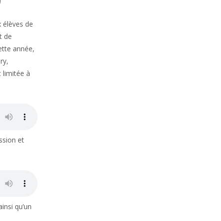
x élèves de
t de
Cette année,
ry,
 limitée à
ssion et
insi qu’un