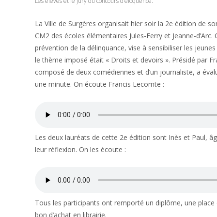
Les élèves et le jury du concours d’éloquence.
La Ville de Surgères organisait hier soir la 2e édition de
CM2 des écoles élémentaires Jules-Ferry et Jeanne-d’Arc. Cet
prévention de la délinquance, vise à sensibiliser les jeune
le thème imposé était « Droits et devoirs ». Présidé par Fr
composé de deux comédiennes et d’un journaliste, a évalué 
une minute. On écoute Francis Lecomte :
Les deux lauréats de cette 2e édition sont Inès et Paul, âg
leur réflexion. On les écoute :
Tous les participants ont remporté un diplôme, une place
bon d’achat en librairie.