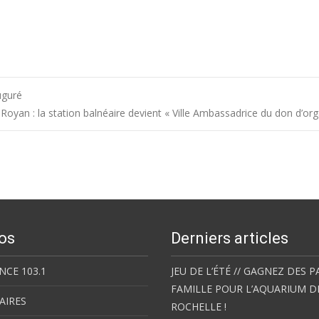
uguré
Royan : la station balnéaire devient « Ville Ambassadrice du don d’or
os
Derniers articles
NCE 103.1
JEU DE L’ÉTÉ // GAGNEZ DES P
FAMILLE POUR L’AQUARIUM D
AIRES
ROCHELLE !