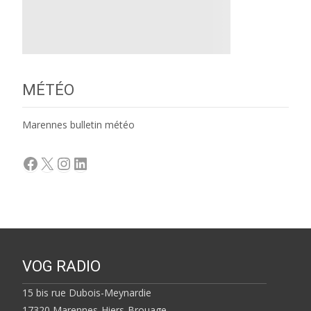
MÉTÉO
Marennes bulletin météo
Facebook
X
Instagram
LinkedIn
VOG RADIO
15 bis rue Dubois-Meynardie
17320 Marennes-Hiers-Brouage