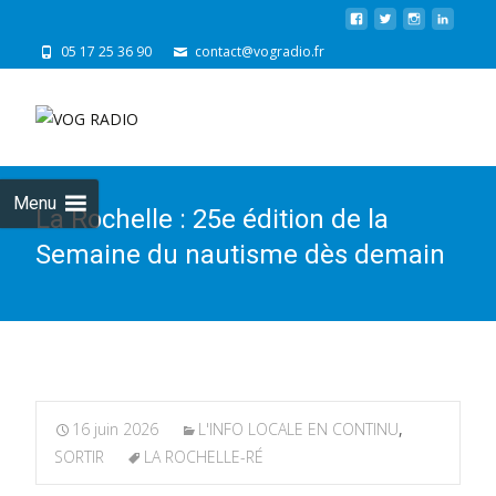
05 17 25 36 90
contact@vogradio.fr
Skip
to
cont
Menu
La Rochelle : 25e édition de la
Semaine du nautisme dès demain
16 juin 2026
L'INFO LOCALE EN CONTINU
,
SORTIR
LA ROCHELLE-RÉ