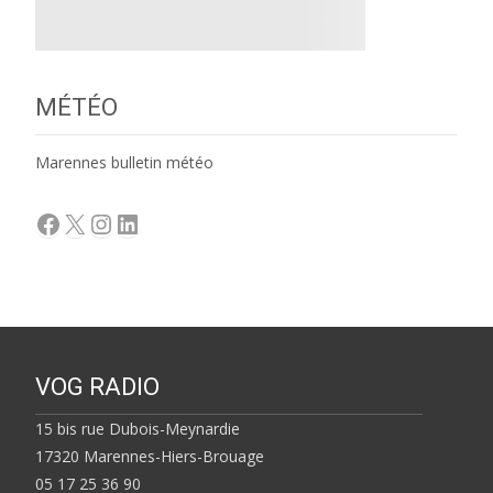
MÉTÉO
Marennes bulletin météo
Facebook
X
Instagram
LinkedIn
VOG RADIO
15 bis rue Dubois-Meynardie
17320 Marennes-Hiers-Brouage
05 17 25 36 90