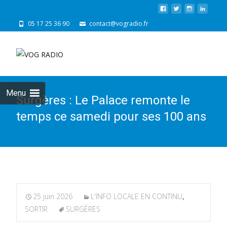
05 17 25 36 90
contact@vogradio.fr
Skip
to
cont
Menu
Surgères : Le Palace remonte le
temps ce samedi pour ses 100 ans
25 juin 2026
L'INFO LOCALE EN CONTINU
,
SORTIR
SURGÈRES