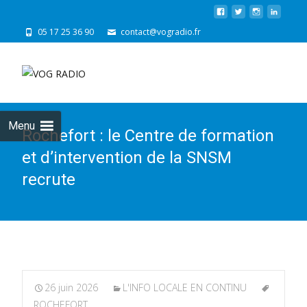
05 17 25 36 90
contact@vogradio.fr
Skip
to
cont
Menu
Rochefort : le Centre de formation
et d’intervention de la SNSM
recrute
26 juin 2026
L'INFO LOCALE EN CONTINU
ROCHEFORT