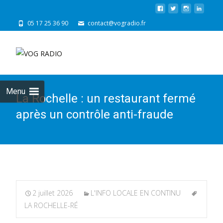
05 17 25 36 90
contact@vogradio.fr
Skip
to
cont
Menu
La Rochelle : un restaurant fermé
après un contrôle anti-fraude
2 juillet 2026
L'INFO LOCALE EN CONTINU
LA ROCHELLE-RÉ