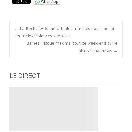
WhatsApp
Post
←
La Rochelle/Rochefort : des marches pour une loi
contre les violences sexuelles
Baïnes : risque maximal tout ce week-end sur le
navigation
littoral charentais
→
LE DIRECT