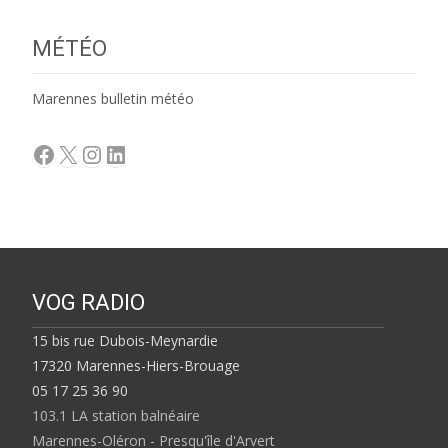
MÉTÉO
Marennes bulletin météo
Facebook
X
Instagram
LinkedIn
VOG RADIO
15 bis rue Dubois-Meynardie
17320 Marennes-Hiers-Brouage
05 17 25 36 90
103.1 LA station balnéaire
Marennes-Oléron - Presqu'île d'Arvert