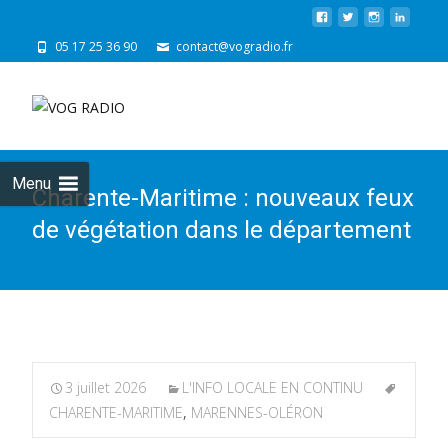
05 17 25 36 90
contact@vogradio.fr
Skip
to
cont
Menu
Charente-Maritime : nouveaux feux
de végétation dans le département
3 juillet 2026
L'INFO LOCALE EN CONTINU
CHARENTE-MARITIME
,
MARENNES-OLÉRON