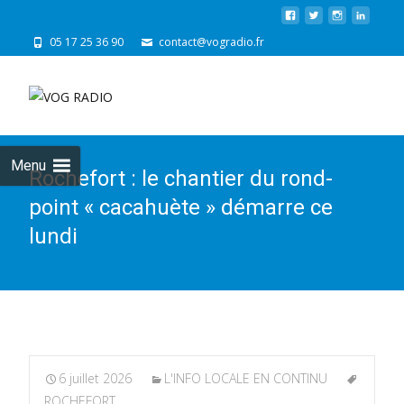
05 17 25 36 90
contact@vogradio.fr
Skip
to
cont
Menu
Rochefort : le chantier du rond-
point « cacahuète » démarre ce
lundi
6 juillet 2026
L'INFO LOCALE EN CONTINU
ROCHEFORT