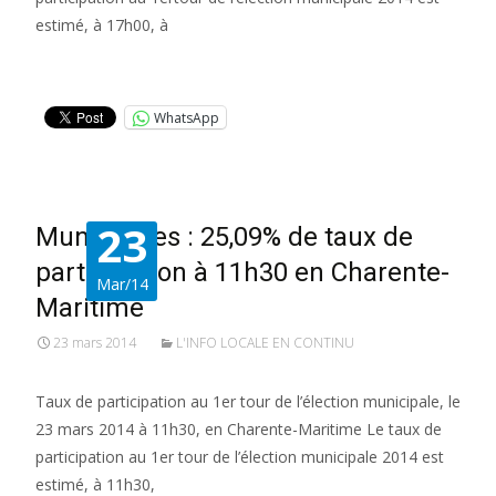
estimé, à 17h00, à
Lire la suite…
WhatsApp
23
Municipales : 25,09% de taux de
participation à 11h30 en Charente-
Mar/14
Maritime
23 mars 2014
L'INFO LOCALE EN CONTINU
Taux de participation au 1er tour de l’élection municipale, le
23 mars 2014 à 11h30, en Charente-Maritime Le taux de
participation au 1er tour de l’élection municipale 2014 est
estimé, à 11h30,