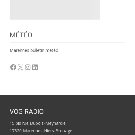
MÉTÉO
Marennes bulletin météo
Facebook
X
Instagram
LinkedIn
VOG RADIO
15 bis rue Dubois-Meynardie
17320 Marennes-Hiers-Brouage