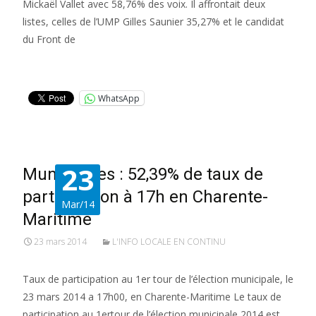
Mickaël Vallet avec 58,76% des voix. Il affrontait deux
listes, celles de l’UMP Gilles Saunier 35,27% et le candidat
du Front de
Lire la suite…
WhatsApp
23
Municipales : 52,39% de taux de
participation à 17h en Charente-
Mar/14
Maritime
23 mars 2014
L'INFO LOCALE EN CONTINU
Taux de participation au 1er tour de l’élection municipale, le
23 mars 2014 a 17h00, en Charente-Maritime Le taux de
participation au 1ertour de l’élection municipale 2014 est