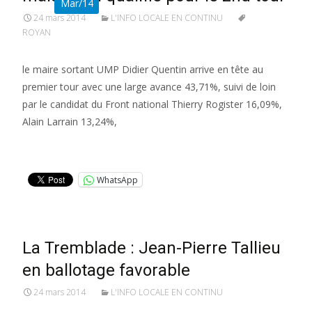
Mar/14
24 mars 2014
L'INFO LOCALE EN CONTINU
ROYAN
le maire sortant UMP Didier Quentin arrive en tête au
premier tour avec une large avance 43,71%, suivi de loin
par le candidat du Front national Thierry Rogister 16,09%,
Alain Larrain 13,24%,
Lire la suite…
WhatsApp
La Tremblade : Jean-Pierre Tallieu
en ballotage favorable
24 mars 2014
L'INFO LOCALE EN CONTINU