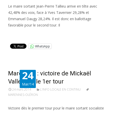
Le maire sortant Jean-Pierre Tallieu arrive en tête avec
42,48% des voix, face à Yves Tavernier 29,28% et
Emmanuel Daugy 28,24%. Il est donc en ballottage
favorable pour le second tour. Il
Lire la suite…
WhatsApp
24
Marennes : victoire de Mickaël
Vallet dès le 1er tour
Mar/14
24 mars 2014
L'INFO LOCALE EN CONTINU
MARENNES-OLÉRON
Victoire dès le premier tour pour le maire sortant socialiste