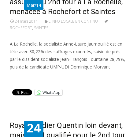
assurée au 2nd tour à La Rochelle,
Mar/14
menacée à Rochefort et Saintes
24 mars 2014
L'INFO LOCALE EN CONTINU
ROCHEFORT
,
SAINTES
A La Rochelle, la socialiste Anne-Laure Jaumouillié est en
tête avec 30,22% des suffrages exprimés, suivie de près
par le dissident socialiste Jean-François Fountaine 28,79%,
puis de la candidate UMP-UDI Dominique Morvant
Lire la suite…
WhatsApp
24
Royan : Didier Quentin loin devant,
mais le FN qualifié pour le 2nd tour