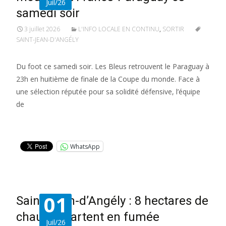
Juil/26
samedi soir
3 juillet 2026
L'INFO LOCALE EN CONTINU
,
SORTIR
SAINT-JEAN-D'ANGÉLY
Du foot ce samedi soir. Les Bleus retrouvent le Paraguay à
23h en huitième de finale de la Coupe du monde. Face à
une sélection réputée pour sa solidité défensive, l’équipe
de
Lire la suite…
WhatsApp
01
Saint-Jean-d’Angély : 8 hectares de
chaume partent en fumée
Juil/26