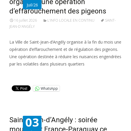
organiser une opération
Juil/26
d’effarouchement des pigeons
16 juillet 2026
L'INFO LOCALE EN CONTINU
SAINT-
JEAN-D'ANGÉLY
La Ville de Saint-Jean-d’Angély organise à la fin du mois une
opération d’effarouchement et de régulation des pigeons.
Une opération destinée à réduire les nuisances engendrées
par les volatiles dans plusieurs quartiers
Lire la suite…
WhatsApp
03
Saint-Jean-d’Angély : soirée
mousse et France-Paraguay ce