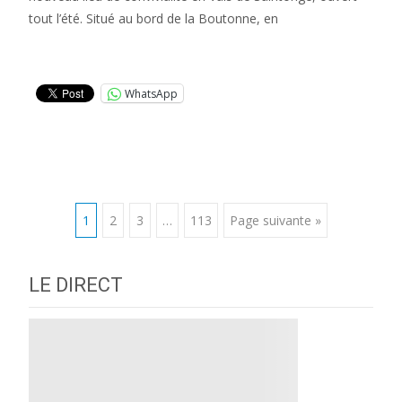
tout l’été. Situé au bord de la Boutonne, en
Lire la suite…
WhatsApp
Posts
1
2
3
…
113
Page suivante »
navigation
LE DIRECT