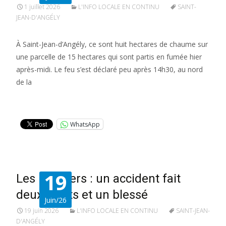
1 juillet 2026
L'INFO LOCALE EN CONTINU
SAINT-
JEAN-D'ANGÉLY
À Saint-Jean-d’Angély, ce sont huit hectares de chaume sur
une parcelle de 15 hectares qui sont partis en fumée hier
après-midi. Le feu s’est déclaré peu après 14h30, au nord
de la
Lire la suite…
WhatsApp
19
Les Nouillers : un accident fait
deux morts et un blessé
Juin/26
19 juin 2026
L'INFO LOCALE EN CONTINU
SAINT-JEAN-
D'ANGÉLY