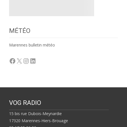
MÉTÉO
Marennes bulletin météo
Facebook
X
Instagram
LinkedIn
VOG RADIO
15 bis rue Dubois-Meynardie
17320 Marennes-Hiers-Brouage