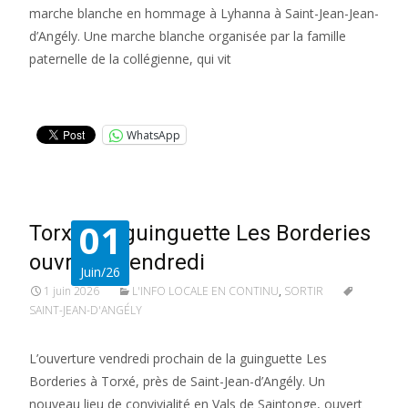
marche blanche en hommage à Lyhanna à Saint-Jean-Jean-
d’Angély. Une marche blanche organisée par la famille
paternelle de la collégienne, qui vit
Lire la suite…
WhatsApp
01
Torxé : la guinguette Les Borderies
ouvre ce vendredi
Juin/26
1 juin 2026
L'INFO LOCALE EN CONTINU
,
SORTIR
SAINT-JEAN-D'ANGÉLY
L’ouverture vendredi prochain de la guinguette Les
Borderies à Torxé, près de Saint-Jean-d’Angély. Un
nouveau lieu de convivialité en Vals de Saintonge, ouvert