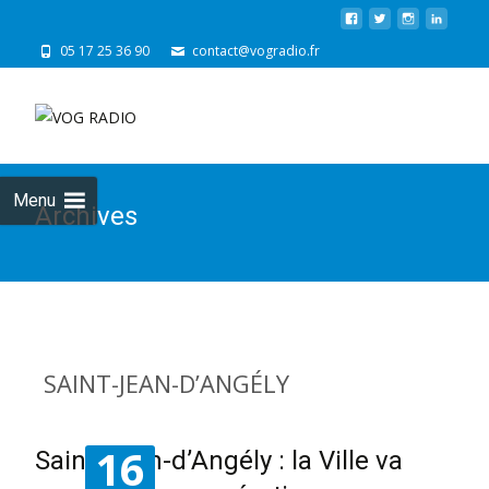
05 17 25 36 90
contact@vogradio.fr
Skip
to
cont
Menu
Archives
SAINT-JEAN-D’ANGÉLY
16
Saint-Jean-d’Angély : la Ville va