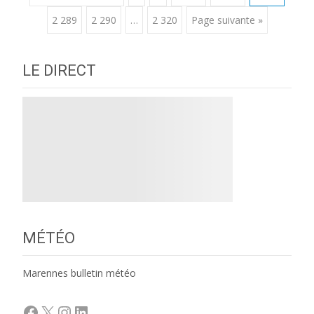
2 289
2 290
…
2 320
Page suivante »
navigation
LE DIRECT
MÉTÉO
Marennes bulletin météo
Facebook
X
Instagram
LinkedIn