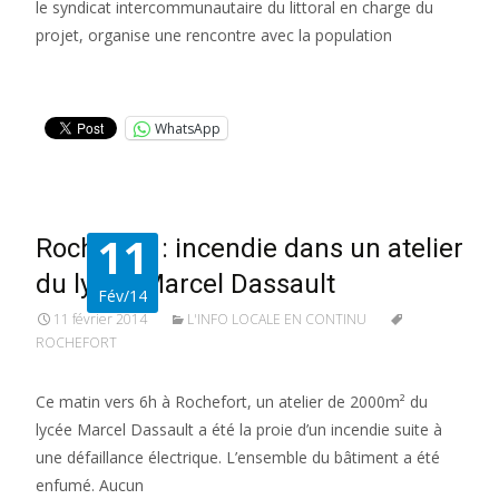
le syndicat intercommunautaire du littoral en charge du
projet, organise une rencontre avec la population
Lire la suite…
WhatsApp
11
Rochefort : incendie dans un atelier
du lycée Marcel Dassault
Fév/14
11 février 2014
L'INFO LOCALE EN CONTINU
ROCHEFORT
Ce matin vers 6h à Rochefort, un atelier de 2000m² du
lycée Marcel Dassault a été la proie d’un incendie suite à
une défaillance électrique. L’ensemble du bâtiment a été
enfumé. Aucun