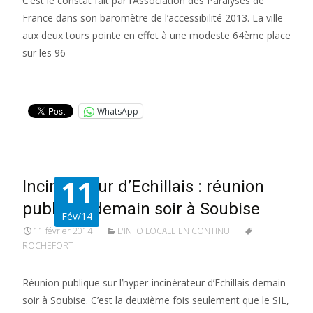
C’est le constat fait par l’Association des Paralysés de
France dans son baromètre de l’accessibilité 2013. La ville
aux deux tours pointe en effet à une modeste 64ème place
sur les 96
Lire la suite…
WhatsApp
11
Incinérateur d’Echillais : réunion
publique demain soir à Soubise
Fév/14
11 février 2014
L'INFO LOCALE EN CONTINU
ROCHEFORT
Réunion publique sur l’hyper-incinérateur d’Echillais demain
soir à Soubise. C’est la deuxième fois seulement que le SIL,