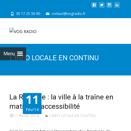
05 17 25 36 90
contact@vogradio.fr
Skip
to
cont
Menu
L’INFO LOCALE EN CONTINU
11
La Rochelle : la ville à la traîne en
matière d’accessibilité
Fév/14
11 février 2014
L'INFO LOCALE EN CONTINU