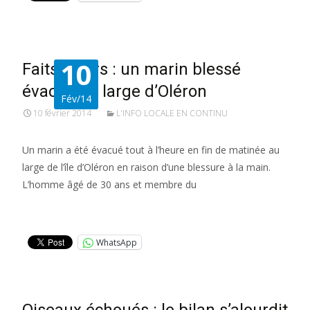
10
Faits divers : un marin blessé
évacué au large d’Oléron
Fév/14
10 février 2014
L'INFO LOCALE EN CONTINU
Un marin a été évacué tout à l’heure en fin de matinée au
large de l’île d’Oléron en raison d’une blessure à la main.
L’homme âgé de 30 ans et membre du
Lire la suite…
WhatsApp