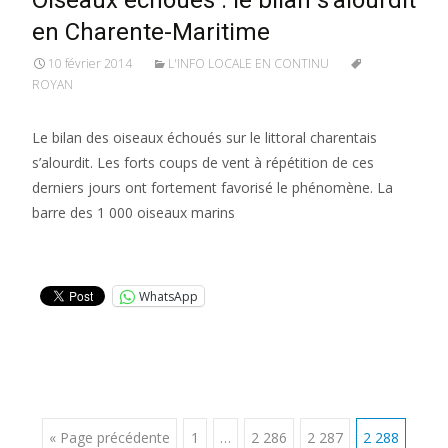
Oiseaux échoués : le bilan s’alourdit
en Charente-Maritime
10 février 2014
L'INFO LOCALE EN CONTINU
ROYAN
Le bilan des oiseaux échoués sur le littoral charentais
s’alourdit. Les forts coups de vent à répétition de ces
derniers jours ont fortement favorisé le phénomène. La
barre des 1 000 oiseaux marins
Lire la suite…
WhatsApp
Posts
« Page précédente
1
…
2 286
2 287
2 288