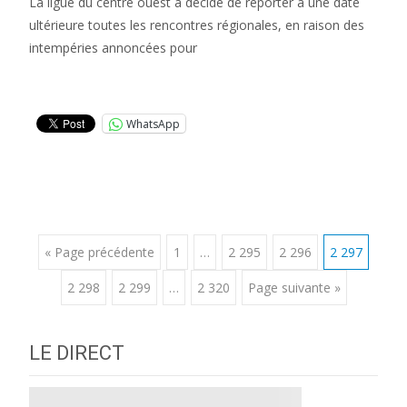
La ligue du centre ouest a décidé de reporter à une date
ultérieure toutes les rencontres régionales, en raison des
intempéries annoncées pour
Lire la suite…
WhatsApp
Posts
« Page précédente
1
…
2 295
2 296
2 297
2 298
2 299
…
2 320
Page suivante »
navigation
LE DIRECT