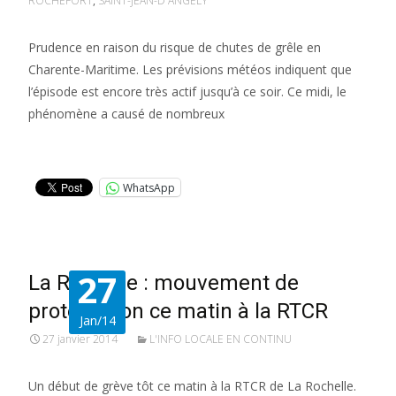
ROCHEFORT
,
SAINT-JEAN-D'ANGÉLY
Prudence en raison du risque de chutes de grêle en
Charente-Maritime. Les prévisions météos indiquent que
l’épisode est encore très actif jusqu’à ce soir. Ce midi, le
phénomène a causé de nombreux
Lire la suite…
WhatsApp
27
La Rochelle : mouvement de
protestation ce matin à la RTCR
Jan/14
27 janvier 2014
L'INFO LOCALE EN CONTINU
Un début de grève tôt ce matin à la RTCR de La Rochelle.