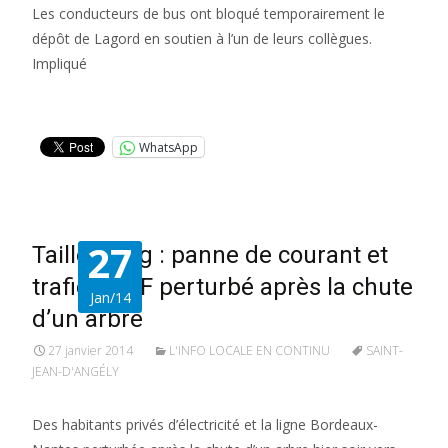
Les conducteurs de bus ont bloqué temporairement le
dépôt de Lagord en soutien à l’un de leurs collègues.
Impliqué
Lire la suite…
WhatsApp
27
Taillebourg : panne de courant et
trafic SNCF perturbé après la chute
Jan/14
d’un arbre
27 janvier 2014
L'INFO LOCALE EN CONTINU
SAINT-
JEAN-D'ANGÉLY
Des habitants privés d’électricité et la ligne Bordeaux-