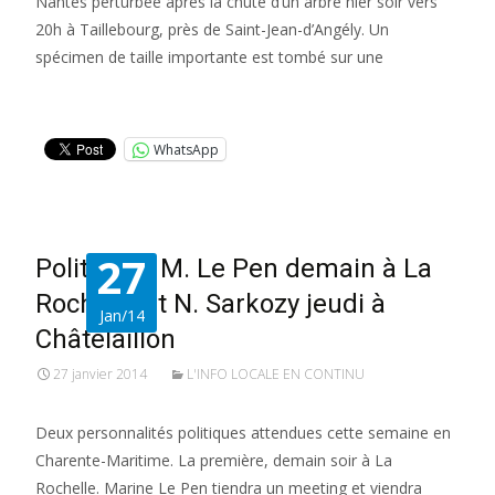
Nantes perturbée après la chute d’un arbre hier soir vers
20h à Taillebourg, près de Saint-Jean-d’Angély. Un
spécimen de taille importante est tombé sur une
Lire la suite…
WhatsApp
27
Politique : M. Le Pen demain à La
Rochelle et N. Sarkozy jeudi à
Jan/14
Châtelaillon
27 janvier 2014
L'INFO LOCALE EN CONTINU
Deux personnalités politiques attendues cette semaine en
Charente-Maritime. La première, demain soir à La
Rochelle. Marine Le Pen tiendra un meeting et viendra