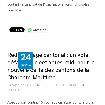
soutenir le candidat du Front national aux municipales
Jean-Marc
Lire la suite…
WhatsApp
24
Redécoupage cantonal : un vote
défavorable cet après-midi pour la
Jan/14
nouvelle carte des cantons de la
Charente-Maritime
24 janvier 2014
L'INFO LOCALE EN CONTINU
SURGÈRES
Avec 32 voix contre, 16 pour et trois absentions, le projet