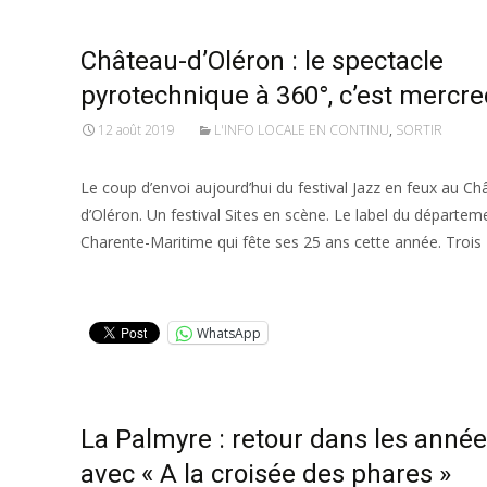
Château-d’Oléron : le spectacle
pyrotechnique à 360°, c’est mercred
12 août 2019
L'INFO LOCALE EN CONTINU
,
SORTIR
Le coup d’envoi aujourd’hui du festival Jazz en feux au Ch
d’Oléron. Un festival Sites en scène. Le label du départem
Charente-Maritime qui fête ses 25 ans cette année. Trois
Lire la suite…
WhatsApp
La Palmyre : retour dans les année
avec « A la croisée des phares »