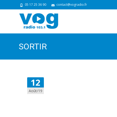
05 17 25 36 90
contact@vogradio.fr
SORTIR
12
Août/19