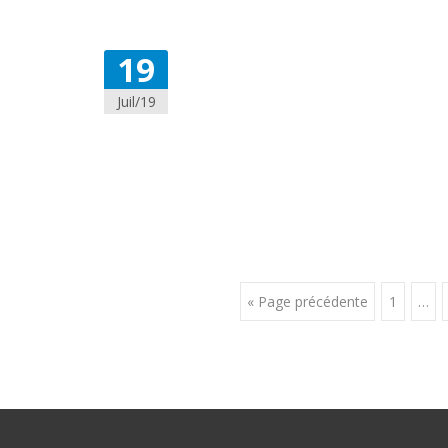
19
Juil/19
Posts
« Page précédente
1
…
navigation