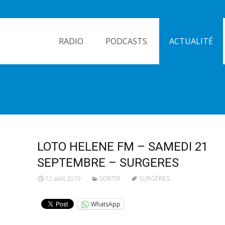
Skip
to
RADIO
PODCASTS
ACTUALITÉ
content
LOTO HELENE FM – SAMEDI 21
SEPTEMBRE – SURGERES
12 août 2019
SORTIR
SURGÈRES
WhatsApp