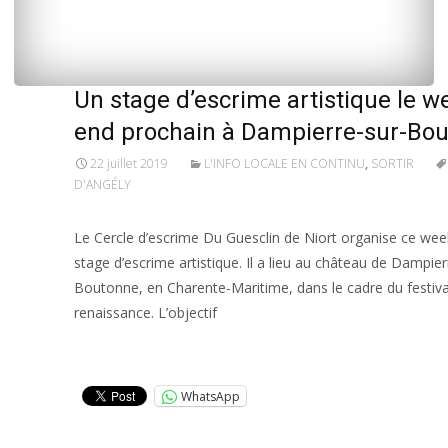
WhatsApp
Un stage d’escrime artistique le w
end prochain à Dampierre-sur-Bo
22 juillet 2019
L'INFO LOCALE EN CONTINU
,
SORTIR
D'ANGÉLY
Le Cercle d’escrime Du Guesclin de Niort organise ce we
stage d’escrime artistique. Il a lieu au château de Dampier
Boutonne, en Charente-Maritime, dans le cadre du festiva
renaissance. L’objectif
Lire la suite…
WhatsApp