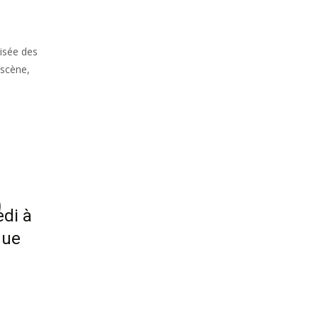
oisée des
 scène,
edi à
gue