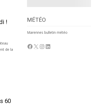
MÉTÉO
i !
Marennes bulletin météo
âteau
Facebook
X
Instagram
LinkedIn
ent de la
s 60