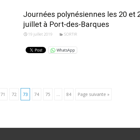
Journées polynésiennes les 20 et 
juillet à Port-des-Barques
19 juillet 2019
SORTIR
WhatsApp
71
72
73
74
75
…
84
Page suivante »