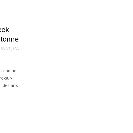
eek-
utonne
SAINT-JEAN-
ek-end un
re-sur-
l des arts