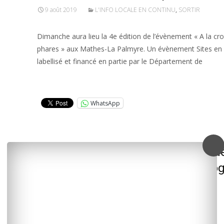
9 août 2019
L'INFO LOCALE EN CONTINU
,
SORTIR
Dimanche aura lieu la 4e édition de l’évènement « A la cr
phares » aux Mathes-La Palmyre. Un évènement Sites en
labellisé et financé en partie par le Département de
Lire la suite…
WhatsApp
Soirée spéciale « années 80 » sam
Marennes, en partenariat avec Vo
radio
7 août 2019
SORTIR
MARENNES-OLÉRON