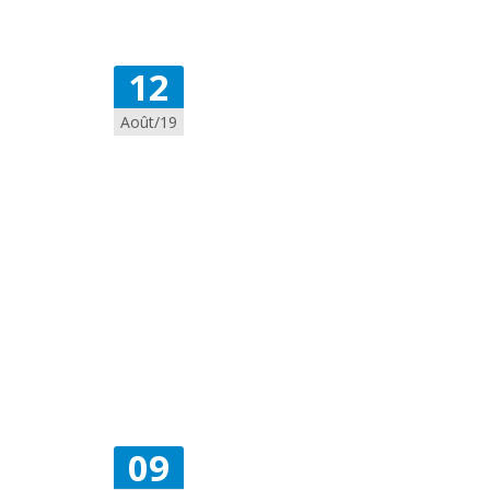
12
Août/19
09