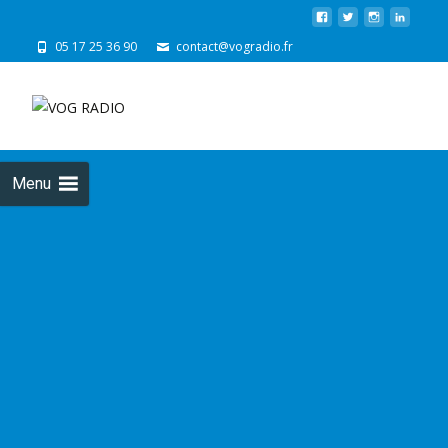
05 17 25 36 90
contact@vogradio.fr
Skip
to
cont
Menu