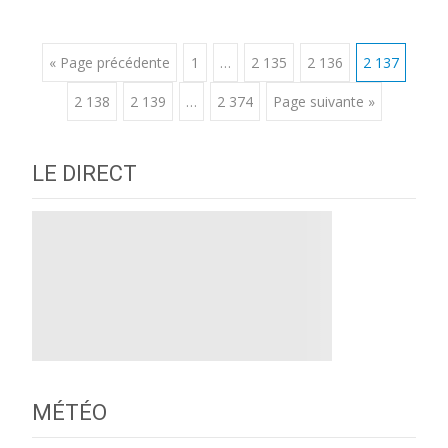
Posts
« Page précédente
1
…
2 135
2 136
2 137
2 138
2 139
…
2 374
Page suivante »
navigation
LE DIRECT
MÉTÉO