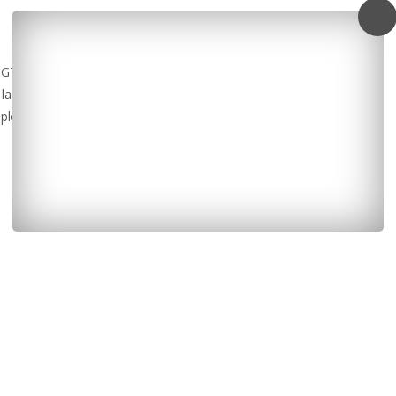
CGT,
 la
loi, les