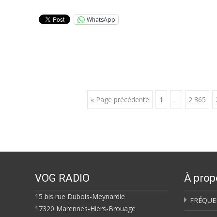
WhatsApp
Posts
« Page précédente
1
…
2 365
navigation
VOG RADIO
À prop
15 bis rue Dubois-Meynardie
FRÉQUE
17320 Marennes-Hiers-Brouage