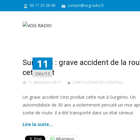
05 17 25 36 90
contact@vogradio.fr
11
Surgères : grave accident de la rou
cette nuit
Déc/13
11 décembre 2013
L'INFO LOCALE EN CONTINU
Un grave accident s’est produit cette nuit à Surgères. Un
automobiliste de 30 ans a violemment percuté un mur ap
sortie de route. Il a été transporté dans un état sérieux
Lire la suite…
WhatsApp