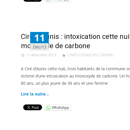
11
Ciré-d’Aunis : intoxication cette nui
monoxyde de carbone
Déc/13
11 décembre 2013
L'INFO LOCALE EN CONTINU
A Ciré-d’Aunis cette nuit, trois habitants de la commune o
victime d’une intoxication au monoxyde de carbone. Un
80 ans, un plus jeune de 36 ans et une femme
Lire la suite…
WhatsApp