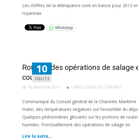
Les chiffres de la délinquance sont en baisse pour 2013 e
royannais
WhatsApp
10
Routes : des opérations de salage 
cours
Déc/13
10 décembre 2013
L'INFO LOCALE EN CONTINU
Communiqué du Conseil général de la Charente-Maritime 
matin, des températures négatives sur l’ensemble du dép
Quelques phénomènes glissants sur les portions de route
humides. Ponctuellement des opérations de salage en
Lire la suite…