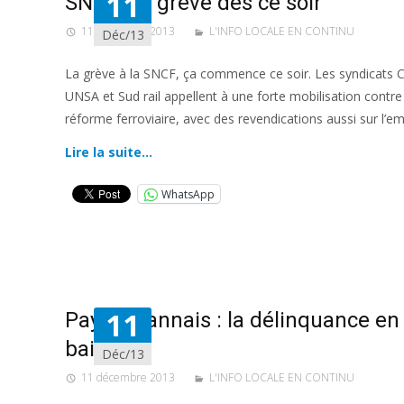
11
SNCF : la grève dès ce soir
11 décembre 2013
L'INFO LOCALE EN CONTINU
Déc/13
La grève à la SNCF, ça commence ce soir. Les syndicats 
UNSA et Sud rail appellent à une forte mobilisation contre
réforme ferroviaire, avec des revendications aussi sur l’emp
Lire la suite…
WhatsApp
11
Pays royannais : la délinquance en
baisse
Déc/13
11 décembre 2013
L'INFO LOCALE EN CONTINU