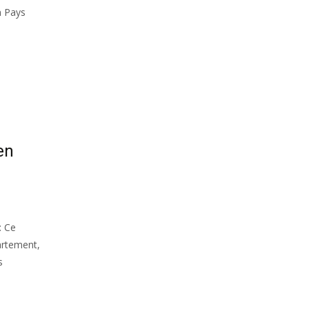
n Pays
en
: Ce
artement,
s