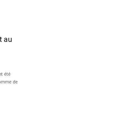
t au
nt été
 homme de