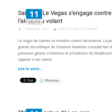
11
Saintes : Le Vegas s’engage contre
l’alcool au volant
Déc/13
11 décembre 2013
L'INFO LOCALE EN CONTINU
Le Vegas de Saintes se mobilise contre l’alcoolémie. La pl
grande discothèque de Charente-Maritime a installé hier 
panneaux géants à l’intérieur et à l’extérieur de l’établiss
rappeler à ses clients
Lire la suite…
WhatsApp