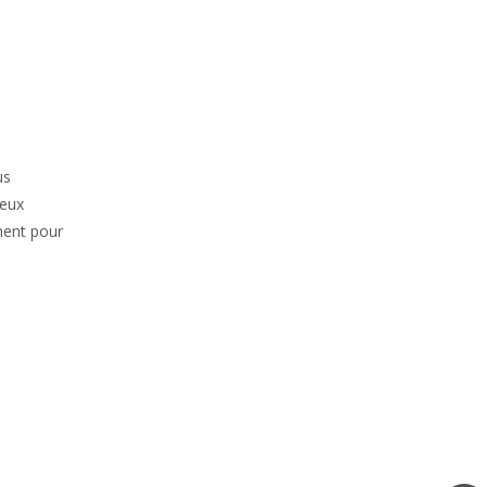
us
deux
ement pour