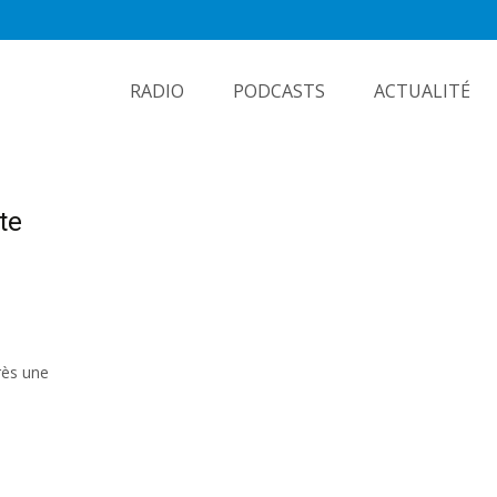
Skip
to
RADIO
PODCASTS
ACTUALITÉ
content
te
rès une