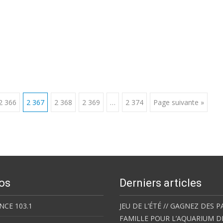
2 366
2 367
2 368
2 369
…
2 374
Page suivante »
os
Derniers articles
NCE 103.1
JEU DE L’ÉTÉ // GAGNEZ DES P
FAMILLE POUR L’AQUARIUM D