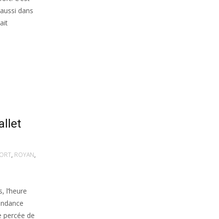
 aussi dans
ait
allet
ORT
,
ROYAN
,
, l’heure
tendance
e percée de