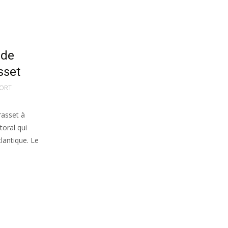
 de
sset
ORT
rasset à
toral qui
lantique. Le