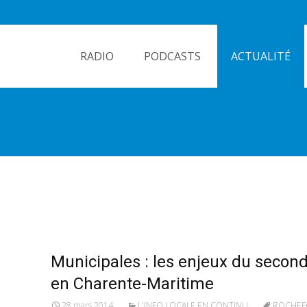
Skip
to
RADIO
PODCASTS
ACTUALITÉ
content
Municipales : les enjeux du second
en Charente-Maritime
28 mars 2014
L'INFO LOCALE EN CONTINU
ROCHEF