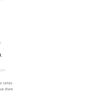
.
ORT
t certes
que d’une