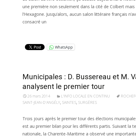
une première non seulement dans la cité de Colbert mais
l’Hexagone. Jusqu’alors, aucun salon littéraire français n’av
consacré un
Lire la suite…
WhatsApp
Municipales : D. Bussereau et M. V
analysent le premier tour
26 mars 2014
L'INFO LOCALE EN CONTINU
ROCHEF
SAINT-JEAN-D'ANGÉLY
,
SAINTES
,
SURGÈRES
Trois jours après le premier tour des élections municipales
est au premier bilan pour les différents partis. Suivant la 
nationale, la Charente-Maritime a observé une important