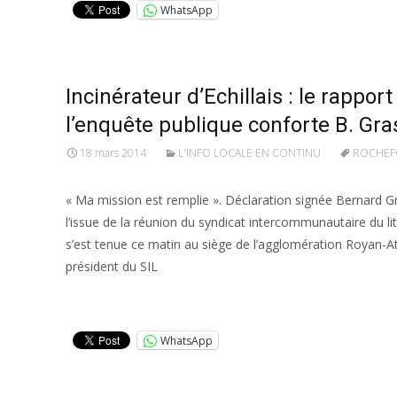
WhatsApp
Incinérateur d’Echillais : le rapport
l’enquête publique conforte B. Gra
18 mars 2014
L'INFO LOCALE EN CONTINU
ROCHEF
« Ma mission est remplie ». Déclaration signée Bernard G
l’issue de la réunion du syndicat intercommunautaire du lit
s’est tenue ce matin au siège de l’agglomération Royan-At
président du SIL
Lire la suite…
WhatsApp