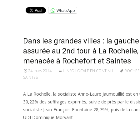
WhatsApp
Dans les grandes villes : la gauche
assurée au 2nd tour à La Rochelle,
menacée à Rochefort et Saintes
24 mars 2014
L'INFO LOCALE EN CONTINU
ROCHEF
SAINTES
A La Rochelle, la socialiste Anne-Laure Jaumouillié est en
30,22% des suffrages exprimés, suivie de près par le dissi
socialiste Jean-François Fountaine 28,79%, puis de la ca
UDI Dominique Morvant
Lire la suite…