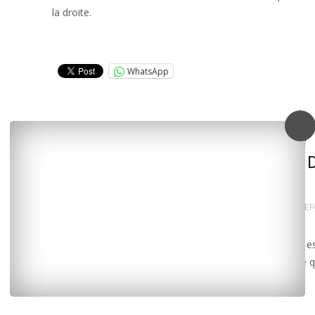
la droite.
Lire la suite…
WhatsApp
Rochefort : A. Bonnin mal parti, le
centriste A. Blanc se maintient et D
Drouin appelle à voter H. Blanché
24 mars 2014
L'INFO LOCALE EN CONTINU
ROCHEF
La gauche est mal engagée. Le socialiste André Bonnin es
arrivé en tête à l’issue du premier tour mais ne bénéficie 
trentaine de voix d’avance sur son adversaire direct,
Lire la suite…