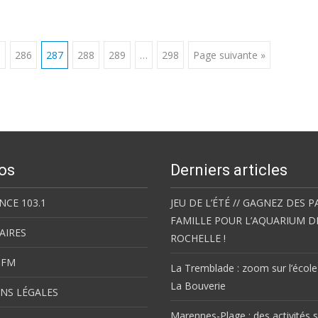
5
286
287
288
289
…
298
Page suivante »
os
Derniers articles
NCE 103.1
JEU DE L’ÉTÉ // GAGNEZ DES P
FAMILLE POUR L’AQUARIUM D
AIRES
ROCHELLE !
 FM
La Tremblade : zoom sur l’école
La Bouverie
NS LÉGALES
Marennes-Plage : des activités s