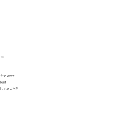
ORT
,
 tête avec
dent
ndidate UMP-