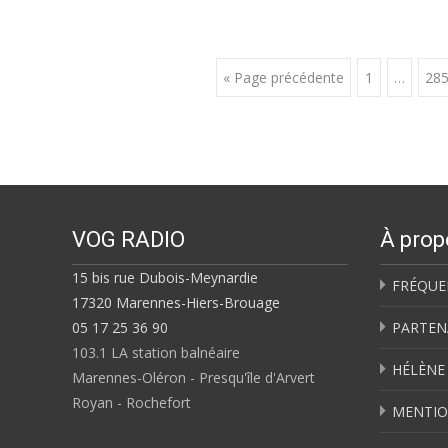
Posts
« Page précédente
1
…
28
navigation
VOG RADIO
À prop
15 bis rue Dubois-Meynardie
FRÉQUE
17320 Marennes-Hiers-Brouage
05 17 25 36 90
PARTEN
103.1 LA station balnéaire
HÉLÈNE
Marennes-Oléron - Presqu'île d'Arvert
Royan - Rochefort
MENTIO