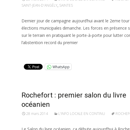
SAINT-JEAN-D'ANGÉLY
,
SAINTES
Dernier jour de campagne aujourd’hui avant le 2eme tour
élections municipales dimanche. Les forces en présence s
sur le terrain en pratiquant le porte-à-porte pour lutter co
l’abstention record du premier
Lire la suite…
WhatsApp
Rochefort : premier salon du livre
océanien
28 mars 2014
L'INFO LOCALE EN CONTINU
ROCHEF
Le Salon du livre océanien, ça débute aujourd’hui à Rochef