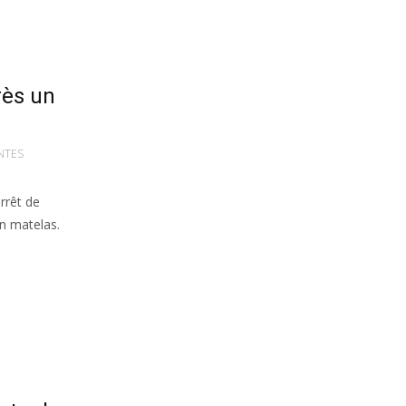
rès un
NTES
rrêt de
un matelas.