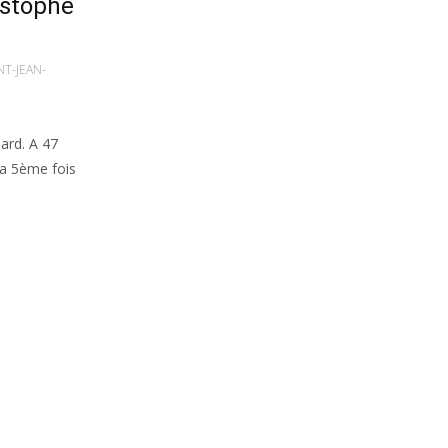
istophe
NT-JEAN-
ard. A 47
la 5ème fois