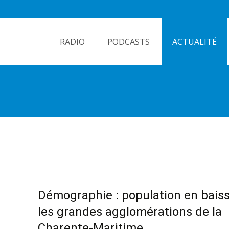
Skip
to
RADIO
PODCASTS
ACTUALITÉ
content
Démographie : population en bais
les grandes agglomérations de la
Charente-Maritime