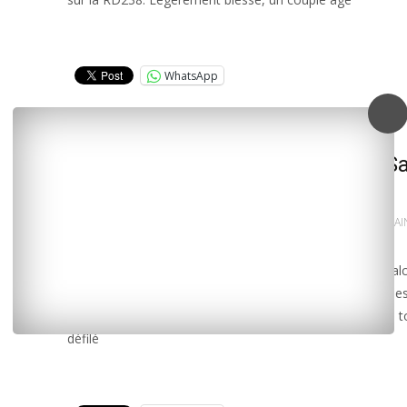
Lire la suite…
WhatsApp
Saintes : 54ème cavalcade de la Sa
Sylvestre
31 décembre 2013
L'INFO LOCALE EN CONTINU
SAI
Rendez-vous ce soir à Saintes pour la traditionnelle caval
Saint-Sylvestre. Un événement unique en Europe qui en es
année à sa 54ème édition. Avec au programme comme to
défilé
Lire la suite…