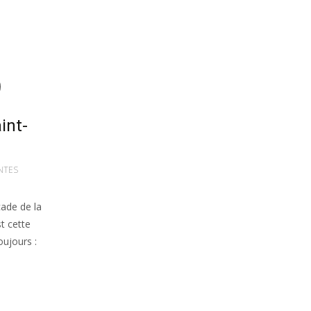
int-
NTES
cade de la
t cette
ujours :