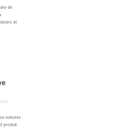
rdre de
a
iciers et
ve
NTES
ux voitures
st produit