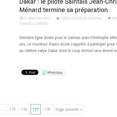
Dakar : le pilote Saintais Jean-Chr
Ménard termine sa préparation
27 décembre 2013
L'INFO LOCALE EN CONTINU
SAI
D'ANGÉLY
,
SAINTES
Dernière ligne droite pour le Saintais Jean-Christophe Mén
ans, ce moniteur d’auto-école s’apprête à participer pour 
au célèbre rallye Dakar dont le coup d’envoi sera donné le
Lire la suite…
WhatsApp
…
175
176
177
178
Page suivante »