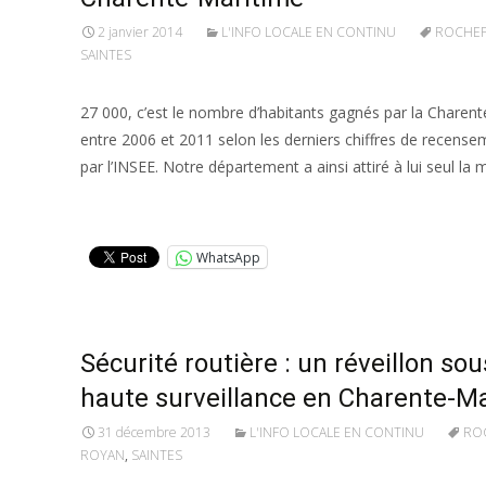
2 janvier 2014
L'INFO LOCALE EN CONTINU
ROCHE
SAINTES
27 000, c’est le nombre d’habitants gagnés par la Charen
entre 2006 et 2011 selon les derniers chiffres de recense
par l’INSEE. Notre département a ainsi attiré à lui seul la 
Lire la suite…
WhatsApp
Sécurité routière : un réveillon sou
haute surveillance en Charente-M
31 décembre 2013
L'INFO LOCALE EN CONTINU
RO
ROYAN
,
SAINTES