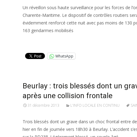
Un réveillon sous haute surveillance pour les forces de l’o
Charente-Maritime. Le dispositif de contrôles routiers ser
évidemment renforcé cette nuit avec pas moins de 130 pol
163 gendarmes mobilisés
Lire la suite…
WhatsApp
Beurlay : trois blessés dont un gra
après une collision frontale
31 décembre 2013
L'INFO LOCALE EN CONTINU
SAI
Trois blessés dont un grave dans un choc frontal entre de
hier en fin de journée vers 18h30 à Beurlay. L’accident s’e
sur la RD238. Légèrement blessé, un couple âgé