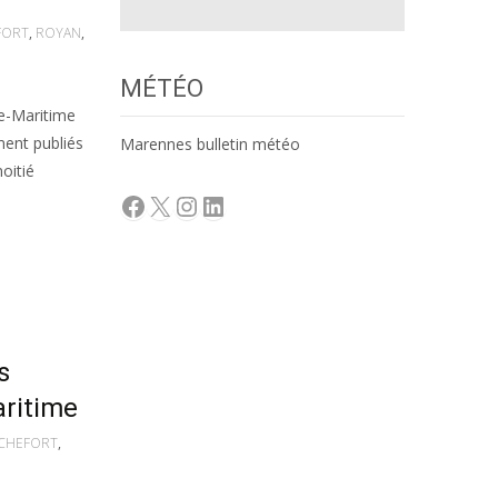
FORT
,
ROYAN
,
MÉTÉO
te-Maritime
ment publiés
Marennes bulletin météo
moitié
Facebook
X
Instagram
LinkedIn
s
aritime
CHEFORT
,