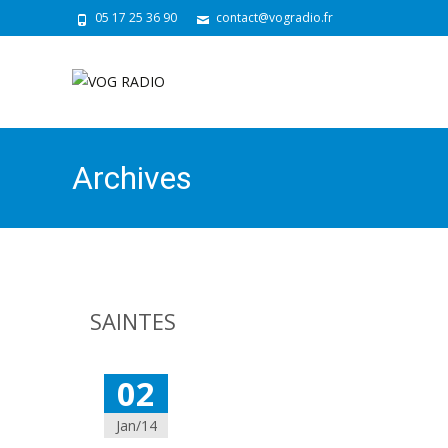
05 17 25 36 90
contact@vogradio.fr
Archives
SAINTES
02
Jan/14