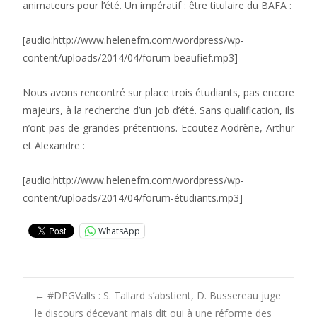
animateurs pour l’été. Un impératif : être titulaire du BAFA :
[audio:http://www.helenefm.com/wordpress/wp-
content/uploads/2014/04/forum-beaufief.mp3]
Nous avons rencontré sur place trois étudiants, pas encore
majeurs, à la recherche d’un job d’été. Sans qualification, ils
n’ont pas de grandes prétentions. Ecoutez Aodrène, Arthur
et Alexandre :
[audio:http://www.helenefm.com/wordpress/wp-
content/uploads/2014/04/forum-étudiants.mp3]
WhatsApp
Post
←
#DPGValls : S. Tallard s’abstient, D. Bussereau juge
le discours décevant mais dit oui à une réforme des