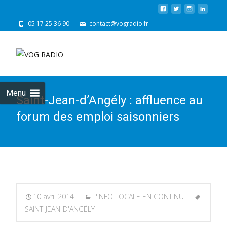
05 17 25 36 90
contact@vogradio.fr
Skip
to
cont
Menu
Saint-Jean-d’Angély : affluence au
forum des emploi saisonniers
10 avril 2014
L'INFO LOCALE EN CONTINU
SAINT-JEAN-D'ANGÉLY