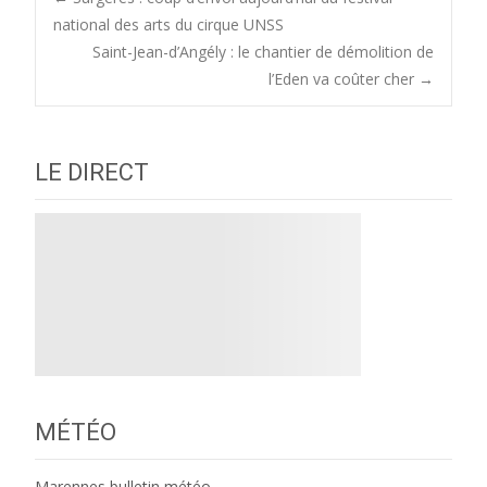
Post
national des arts du cirque UNSS
Saint-Jean-d’Angély : le chantier de démolition de
navigation
l’Eden va coûter cher
→
LE DIRECT
MÉTÉO
Marennes bulletin météo