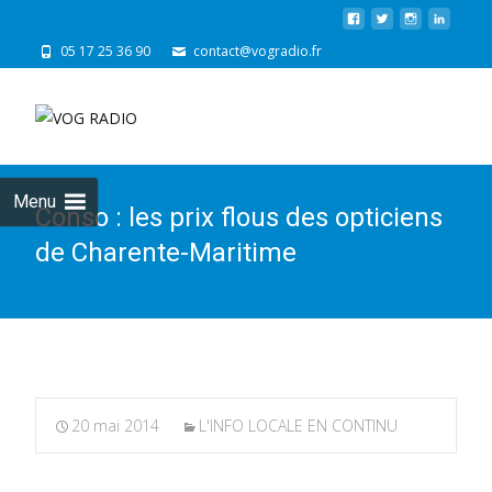
05 17 25 36 90
contact@vogradio.fr
Skip
to
cont
Menu
Conso : les prix flous des opticiens
de Charente-Maritime
20 mai 2014
L'INFO LOCALE EN CONTINU