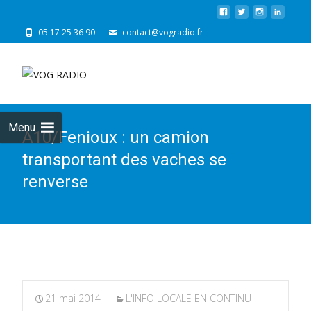
05 17 25 36 90
contact@vogradio.fr
Skip
to
cont
Menu
A10/Fenioux : un camion
transportant des vaches se
renverse
21 mai 2014
L'INFO LOCALE EN CONTINU