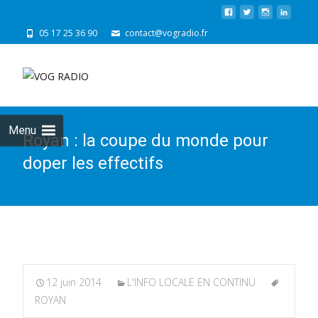
05 17 25 36 90
contact@vogradio.fr
Skip
to
cont
Menu
Royan : la coupe du monde pour
doper les effectifs
12 juin 2014
L'INFO LOCALE EN CONTINU
ROYAN