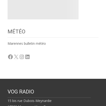
MÉTÉO
Marennes bulletin météo
Facebook
X
Instagram
LinkedIn
VOG RADIO
15 bis rue Dubois-Meynardie