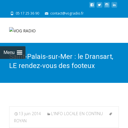
05 17 25 36 90
contact@vogradio.fr
Skip
to
cont
Menu
Saint-Palais-sur-Mer : le Dransart,
LE rendez-vous des footeux
13 juin 2014
L'INFO LOCALE EN CONTINU
ROYAN