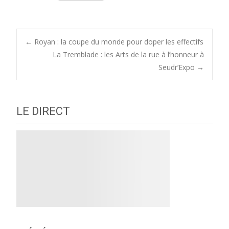
Post
←
Royan : la coupe du monde pour doper les effectifs
La Tremblade : les Arts de la rue à l’honneur à
Seudr’Expo
→
navigation
LE DIRECT