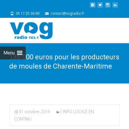
05 17 25 36 90
contact@vogradio.fr
Skip
to
cont
Menu
135 000 euros pour les producteurs
de moules de Charente-Maritime
31 octobre 2014
L'INFO LOCALE EN
CONTINU