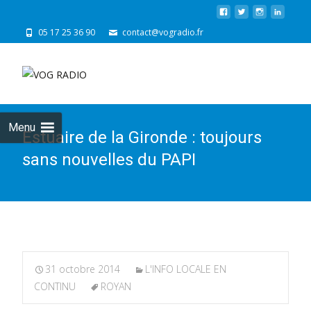
05 17 25 36 90
contact@vogradio.fr
Skip
to
cont
Menu
Estuaire de la Gironde : toujours
sans nouvelles du PAPI
31 octobre 2014
L'INFO LOCALE EN
CONTINU
ROYAN