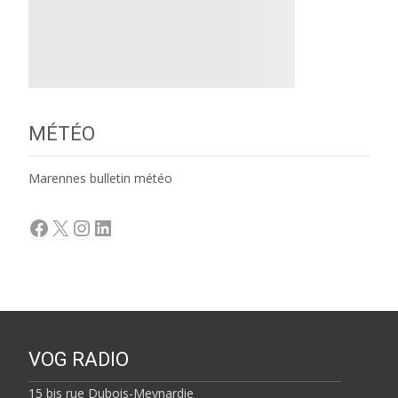
MÉTÉO
Marennes bulletin météo
Facebook
X
Instagram
LinkedIn
VOG RADIO
15 bis rue Dubois-Meynardie