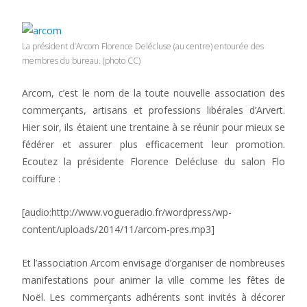
La président d’Arcom Florence Delécluse (au centre) entourée des
membres du bureau. (photo CC)
Arcom, c’est le nom de la toute nouvelle association des
commerçants, artisans et professions libérales d’Arvert.
Hier soir, ils étaient une trentaine à se réunir pour mieux se
fédérer et assurer plus efficacement leur promotion.
Ecoutez la présidente Florence Delécluse du salon Flo
coiffure :
[audio:http://www.vogueradio.fr/wordpress/wp-
content/uploads/2014/11/arcom-pres.mp3]
Et l’association Arcom envisage d’organiser de nombreuses
manifestations pour animer la ville comme les fêtes de
Noël. Les commerçants adhérents sont invités à décorer