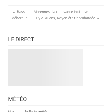
Post
←
Bassin de Marennes : la redevance incitative
débarque
Il y a 70 ans, Royan était bombardée
→
navigation
LE DIRECT
MÉTÉO
Marennes bulletin météo