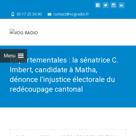
05 17 25 36 90
contact@vogradio.fr
Skip
to
cont
Menu
Départementales : la sénatrice C.
Imbert, candidate à Matha,
dénonce l’injustice électorale du
redécoupage cantonal