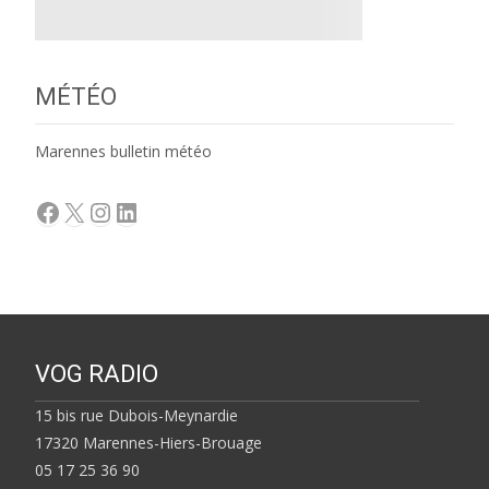
MÉTÉO
Marennes bulletin météo
Facebook
X
Instagram
LinkedIn
VOG RADIO
15 bis rue Dubois-Meynardie
17320 Marennes-Hiers-Brouage
05 17 25 36 90