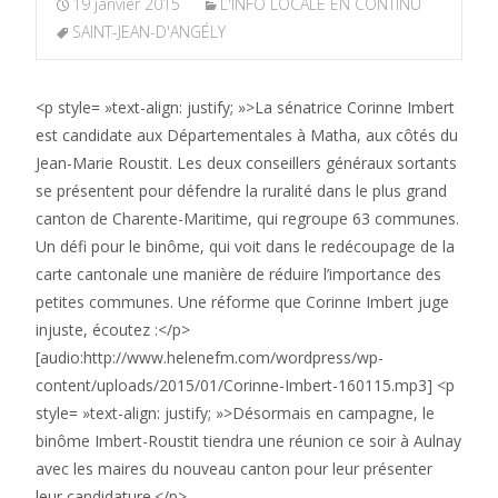
19 janvier 2015
L'INFO LOCALE EN CONTINU
SAINT-JEAN-D'ANGÉLY
<p style= »text-align: justify; »>La sénatrice Corinne Imbert
est candidate aux Départementales à Matha, aux côtés du
Jean-Marie Roustit. Les deux conseillers généraux sortants
se présentent pour défendre la ruralité dans le plus grand
canton de Charente-Maritime, qui regroupe 63 communes.
Un défi pour le binôme, qui voit dans le redécoupage de la
carte cantonale une manière de réduire l’importance des
petites communes. Une réforme que Corinne Imbert juge
injuste, écoutez :</p>
[audio:http://www.helenefm.com/wordpress/wp-
content/uploads/2015/01/Corinne-Imbert-160115.mp3] <p
style= »text-align: justify; »>Désormais en campagne, le
binôme Imbert-Roustit tiendra une réunion ce soir à Aulnay
avec les maires du nouveau canton pour leur présenter
leur candidature.</p>