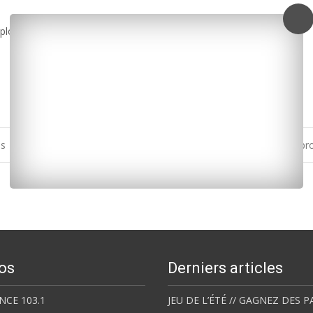
uploads/2015/03/Canton-surgeres-JB1.mp3]
es
La Rochelle bloquée le 26 mars par les p
os
Derniers articles
NCE 103.1
JEU DE L’ÉTÉ // GAGNEZ DES P