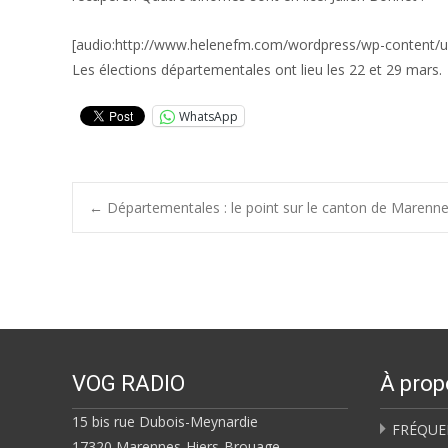
[audio:http://www.helenefm.com/wordpress/wp-content/
Les élections départementales ont lieu les 22 et 29 mars.
WhatsApp
Post
←
Départementales : le point sur le canton de Marenn
navigation
VOG RADIO
À prop
15 bis rue Dubois-Meynardie
FRÉQUE
17320 Marennes-Hiers-Brouage