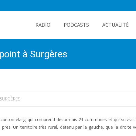
Skip
to
RADIO
PODCASTS
ACTUALITÉ
content
point à Surgères
SURGÈRES
 canton élargi qui comprend désormais 21 communes et qui suivrait
ès. Un territoire très rural, détenu par la gauche, que la droite v