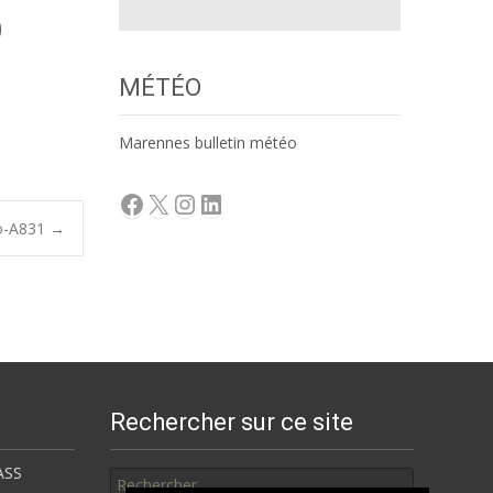
MÉTÉO
Marennes bulletin météo
Facebook
X
Instagram
LinkedIn
ro-A831
→
Rechercher sur ce site
Rechercher
ASS