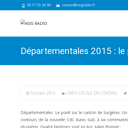
05 17 25 36 90
contact@vogradio.fr
Départementales 2015 : le 
16 mars 2015
L'INFO LOCALE EN CONTINU
Départementales. Le point sur le canton de Surgères. Un
contours de la nouvelle CdC Aunis Sud, à six communes pr
récupérer. Quatre binômes sont en lice. Julien Bonnet :