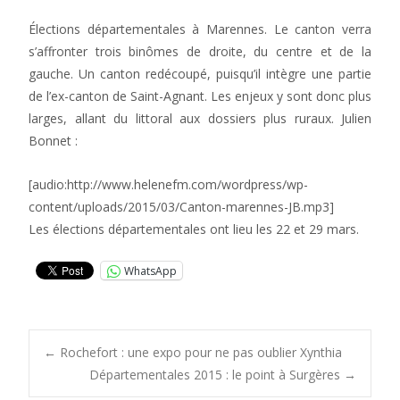
Élections départementales à Marennes. Le canton verra
s’affronter trois binômes de droite, du centre et de la
gauche. Un canton redécoupé, puisqu’il intègre une partie
de l’ex-canton de Saint-Agnant. Les enjeux y sont donc plus
larges, allant du littoral aux dossiers plus ruraux. Julien
Bonnet :
[audio:http://www.helenefm.com/wordpress/wp-
content/uploads/2015/03/Canton-marennes-JB.mp3]
Les élections départementales ont lieu les 22 et 29 mars.
WhatsApp
Post
←
Rochefort : une expo pour ne pas oublier Xynthia
Départementales 2015 : le point à Surgères
→