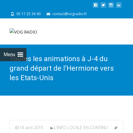
05 17 25 36 90
contact@vogradio.fr
Skip
to
cont
Menu
Toutes les animations à J-4 du
grand départ de l’Hermione vers
les Etats-Unis
14 avril 2015
L'INFO LOCALE EN CONTINU