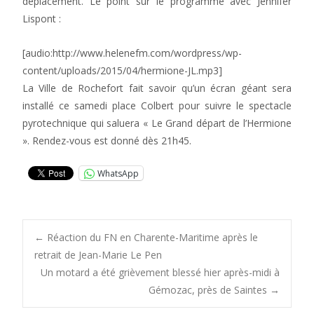
déplacement. Le point sur le programme avec Jennifer
Lispont :
[audio:http://www.helenefm.com/wordpress/wp-
content/uploads/2015/04/hermione-JL.mp3]
La Ville de Rochefort fait savoir qu’un écran géant sera
installé ce samedi place Colbert pour suivre le spectacle
pyrotechnique qui saluera « Le Grand départ de l’Hermione
». Rendez-vous est donné dès 21h45.
WhatsApp
Post
←
Réaction du FN en Charente-Maritime après le
retrait de Jean-Marie Le Pen
Un motard a été grièvement blessé hier après-midi à
navigation
Gémozac, près de Saintes
→