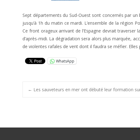
Sept départements du Sud-Ouest sont concernés par un bul
jusqu’à 1h du matin ce mardi. L’ensemble de la région P
Ce front orageux arrivant de l’Espagne devrait traverser 
d’après-midi. La dégradation sera alors plus marquée, ac
de violentes rafales de vent dont il faudra se méfier. Ell
WhatsApp
Post
←
Les sauveteurs en mer ont débuté leur formation sur l
navigation