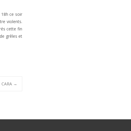
 18h ce soir
re violents.
és cette fin
de grêles et
la CARA
→