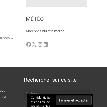
MÉTÉO
Marennes bulletin météo
 grands
→
Facebook
X
Instagram
LinkedIn
Rechercher sur ce site
Rechercher
ASS
E LA
Confidentialité
et cookies : ce
site utilise des