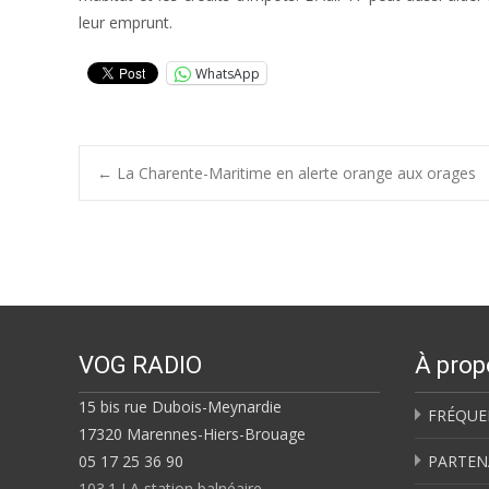
leur emprunt.
WhatsApp
Post
←
La Charente-Maritime en alerte orange aux orages
navigation
VOG RADIO
À prop
15 bis rue Dubois-Meynardie
FRÉQUE
17320 Marennes-Hiers-Brouage
05 17 25 36 90
PARTEN
103.1 LA station balnéaire