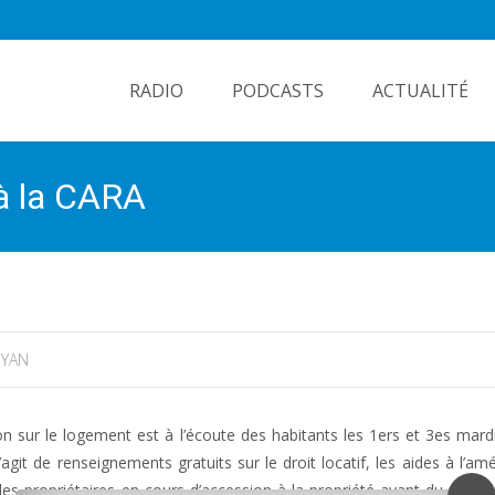
Skip
to
RADIO
PODCASTS
ACTUALITÉ
content
 à la CARA
YAN
n sur le logement est à l’écoute des habitants les 1ers et 3es mard
git de renseignements gratuits sur le droit locatif, les aides à l’amé
der les propriétaires en cours d’accession à la propriété ayant du mal 