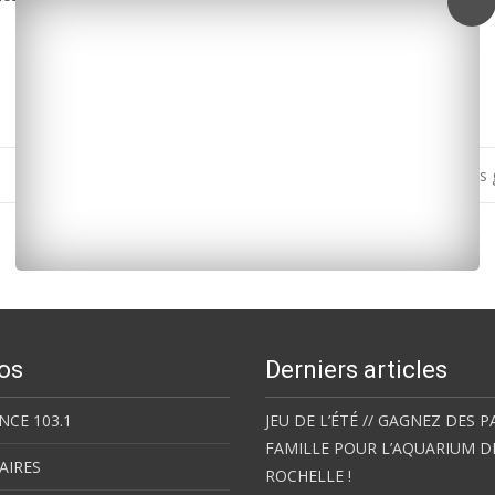
La Banque alimentaire de Marennes va disposer de locaux plus
os
Derniers articles
NCE 103.1
JEU DE L’ÉTÉ // GAGNEZ DES P
FAMILLE POUR L’AQUARIUM D
AIRES
ROCHELLE !