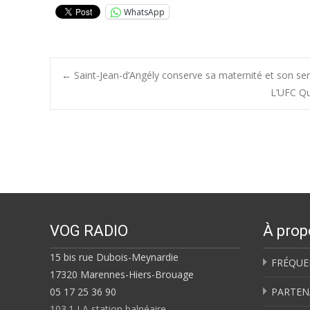
WhatsApp
Post
←
Saint-Jean-d’Angély conserve sa maternité et son serv
L’UFC Qu
navigation
VOG RADIO
À prop
15 bis rue Dubois-Meynardie
FRÉQUE
17320 Marennes-Hiers-Brouage
05 17 25 36 90
PARTEN
103.1 LA station balnéaire