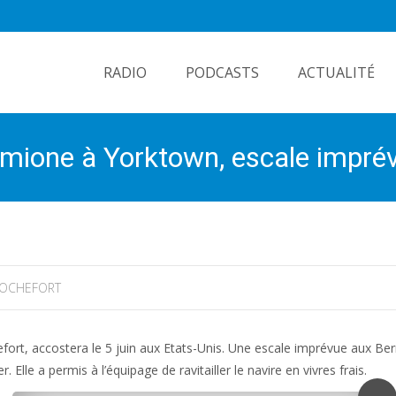
Skip
to
RADIO
PODCASTS
ACTUALITÉ
content
Hermione à Yorktown, escale imp
OCHEFORT
hefort, accostera le 5 juin aux Etats-Unis. Une escale imprévue aux B
 Elle a permis à l’équipage de ravitailler le navire en vivres frais.