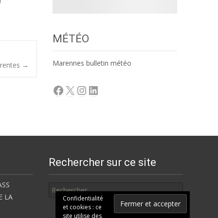
MÉTÉO
Marennes bulletin météo
arentes
→
Facebook
X
Instagram
LinkedIn
Rechercher sur ce site
Rechercher
ASS
E LA
Confidentialité
et cookies : ce
site utilise des