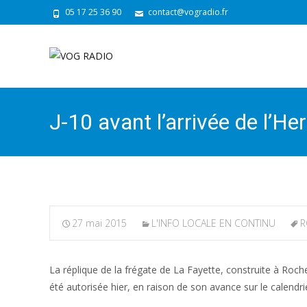
05 17 25 36 90
contact@vogradio.fr
J-10 avant l’arrivée de l’
27 mai 2015
L'INFO LOCALE EN CONTINU
R
La réplique de la frégate de La Fayette, construite à Roc
été autorisée hier, en raison de son avance sur le calendrier.