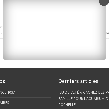
ice de chirurgie avec hospitalisation
e choisir 17 lance une pétition contre les retards des TER Poitou-Ch
os
Derniers articles
NCE 103.1
JEU DE L’ÉTÉ // GAGNEZ DES P
FAMILLE POUR L’AQUARIUM D
AIRES
ROCHELLE !