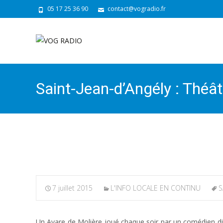
05 17 25 36 90
contact@vogradio.fr
Saint-Jean-d’Angély : Théâ
de fraîcheur estivale
7 juillet 2015
L'INFO LOCALE EN CONTINU
S
Un Avare de Molière joué chaque soir par un comédien dif