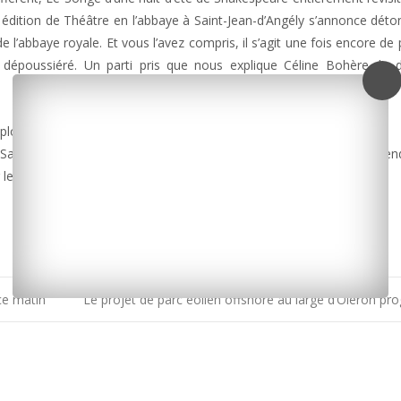
dition de Théâtre en l’abbaye à Saint-Jean-d’Angély s’annonce déto
 de l’abbaye royale. Et vous l’avez compris, il s’agit une fois encore d
 dépoussiéré. Un parti pris que nous explique Céline Bohère, la d
uploads/2015/07/bohere-220615.mp3]
Saint-Jean-d’Angély, un festival labellisé Sites en scène. Nous revien
le site www.spectaclevivanta4.fr
ce matin
Le projet de parc éolien offshore au large d’Oléron pr