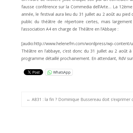
fausse conférence sur la Commedia dell’Arte… La 12ème é
année, le festival aura lieu du 31 juillet au 2 août au pied
public du théâtre de répertoire certes, mais largement
l’association A4 en charge de Théâtre en l’Abbaye :
[audio:http://www.helenefm.com/wordpress/wp-content/
Théâtre en l’abbaye, c’est donc du 31 juillet au 2 août à 
programme détaillé prochainement. En attendant, RdV sur 
WhatsApp
Post
←
A831 : la fin ? Dominique Bussereau doit s’exprimer 
navigation