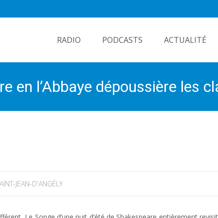
Skip
to
RADIO
PODCASTS
ACTUALITÉ
content
tre en l’Abbaye dépoussière les 
AINT-JEAN-D'ANGÉLY
férent, Le Songe d’une nuit d’été de Shakespeare entièrement revisit