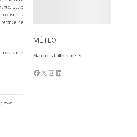
nante. Cette
e proposer au
irectrice de
MÉTÉO
drons sur le
Marennes bulletin météo
Facebook
X
Instagram
LinkedIn
ogresse
→