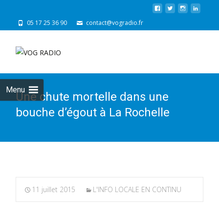
05 17 25 36 90
contact@vogradio.fr
Skip
to
cont
Menu
Une chute mortelle dans une
bouche d’égout à La Rochelle
11 juillet 2015
L'INFO LOCALE EN CONTINU