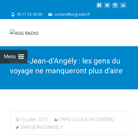
05 17 25 36 90
contact@vogradio.fr
Skip
to
cont
Menu
Saint-Jean-d’Angély : les gens du
voyage ne manqueront plus d’aire
13 juillet 2015
L'INFO LOCALE EN CONTINU
SAINT-JEAN-D'ANGÉLY