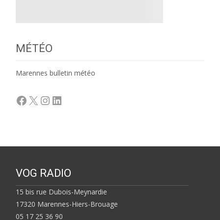
MÉTÉO
Marennes bulletin météo
Facebook
X
Instagram
LinkedIn
VOG RADIO
15 bis rue Dubois-Meynardie
17320 Marennes-Hiers-Brouage
05 17 25 36 90