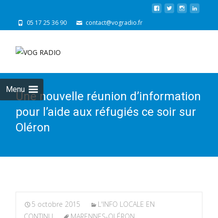
05 17 25 36 90
contact@vogradio.fr
Skip
to
cont
Menu
Une nouvelle réunion d’information
pour l’aide aux réfugiés ce soir sur
Oléron
5 octobre 2015
L'INFO LOCALE EN
CONTINU
MARENNES-OLÉRON