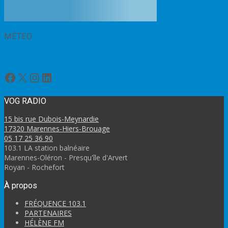
MÉTÉO
Marennes bulletin météo
Facebook
X
Instagram
LinkedIn
VOG RADIO
15 bis rue Dubois-Meynardie
17320 Marennes-Hiers-Brouage
05 17 25 36 90
103.1 LA station balnéaire
Marennes-Oléron - Presqu'île d'Arvert
Royan - Rochefort
À propos
FRÉQUENCE 103.1
PARTENAIRES
HÉLÈNE FM