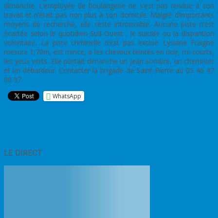
dimanche. L’employée de boulangerie ne s’est pas rendue à son
travail et n’était pas non plus à son domicile. Malgré d’importants
moyens de recherche, elle reste introuvable. Aucune piste n’est
écartée selon le quotidien Sud-Ouest : le suicide ou la disparition
volontaire. La piste criminelle n’est pas exclue. Lysiane Fraigne
mesure 1,70m, est mince, a les cheveux teintés en noir, mi-courts,
les yeux verts. Elle portait dimanche un jean sombre, un chemisier
et un débardeur. Contacter la brigade de Saint-Pierre au 05 46 47
06 97.
WhatsApp
Post
←
Marennes : la Cité de l’huître accueille samedi le concours de
meilleur écailler
Rochefort : accident du travail mortel hier à l’usine
navigation
Stélia
→
LE DIRECT