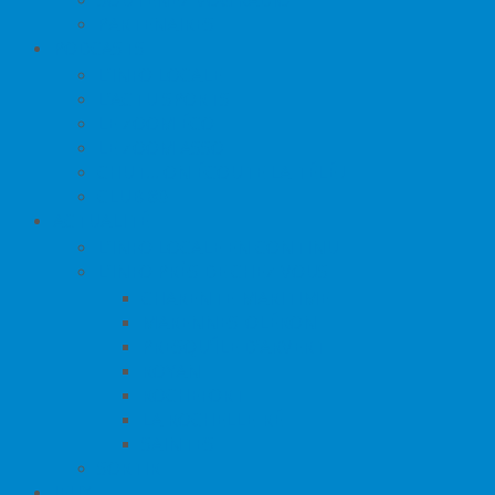
PARTENAIRES
PODCASTS
L’INFO LOCALE
L’ACTU SPORTS
LE ZOOM ÉCO
LE ZOOM ASSO
CHUT… ON ÉCOUTE LA TÉLÉ !
CLUB 80
ACTUALITÉ
L’INFO LOCALE EN CONTINU
L’INFO PRÈS DE CHEZ VOUS
CHARENTE-MARITIME
MARENNES-OLÉRON
PRESQU’ÎLE D’ARVERT
ROYAN
ROCHEFORT
LA ROCHELLE-RÉ
SAINTES
SORTIR
JEUX