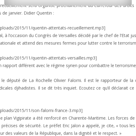
recueillement sera organisé prochainement au Carrefour des droits
 de janvier. Didier Quentin :
loads/2015/11/quentin-attentats-recueillement.mp3]
 à l’occasion du Congrès de Versailles décidé par le chef de l’Etat jus
nationale et attend des mesures fermes pour lutter contre le terrorism
loads/2015/11/quentin-attentats-versailles.mp3]
un rapport différent avec le régime syrien pour combattre le terrorisme
 le député de La Rochelle Olivier Falorni. Il est le rapporteur de l
icales djihadistes. Il se dit très inquiet. Ecoutez ce qu’il déclarait 
ploads/2015/11/son-falorni-france-3.mp3]
 le plan Vigipirate a été renforcé en Charente-Maritime. Les forces de 
cises de sécurité. Le préfet Eric Jalon a appelé, je cite, « tous les
r des valeurs de la République, dans la dignité et le respect. »