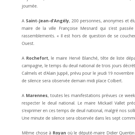
journée.
A
Saint-Jean-d’Angély
, 200 personnes, anonymes et élus
maire de la ville Françoise Mesnard qui s’est passée 
rassemblements. « Il est hors de question de se coucher 
Ouest.
A
Rochefort
, le maire Hervé Blanché, tête de liste dé
campagne, le temps du deuil national de trois jours décrét
Calmels et d’Alain Juppé, prévu pour le jeudi 19 novembre
de silence sera observée demain midi place Colbert.
A
Marennes
, toutes les manifestations prévues ce week
respecter le deuil national. Le maire Mickaël Vallet pr
s’exprimer en ces temps de deuil national, malgré nos soll
Une minute de silence sera observée dans les sept commu
Même chose à
Royan
où le député-maire Didier Quentin a 