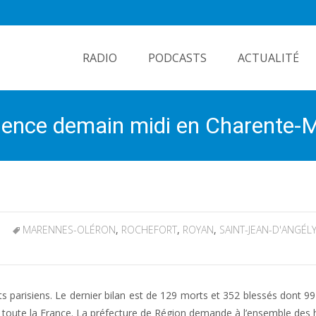
Skip
to
RADIO
PODCASTS
ACTUALITÉ
content
ence demain midi en Charente-M
MARENNES-OLÉRON
,
ROCHEFORT
,
ROYAN
,
SAINT-JEAN-D'ANGÉL
 parisiens. Le dernier bilan est de 129 morts et 352 blessés dont 9
 toute la France. La préfecture de Région demande à l’ensemble des 