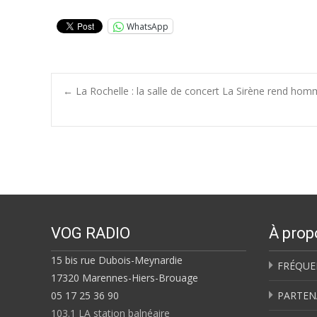
WhatsApp
Post
←
La Rochelle : la salle de concert La Sirène rend ho
navigation
VOG RADIO
À prop
15 bis rue Dubois-Meynardie
FRÉQUE
17320 Marennes-Hiers-Brouage
05 17 25 36 90
PARTEN
103.1 LA station balnéaire