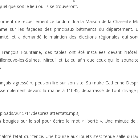
l que soit le lieu où ils se trouveront.
 moment de recueillement ce lundi midi à la Maison de la Charente-M
e sur les façades des principaux bâtiments du département. L
nité, et a demandé le maintien des élections régionales qui sont,
ançois Fountaine, des tables ont été installées devant l’Hôtel d
eneuve-les-Salines, Mireuil et Laleu afin que ceux qui le souhait
.
français agressé », peut-on lire sur son site. Sa maire Catherine Desp
assemblement devant la mairie à 11h45, débarrassé de tout clivage 
ploads/2015/11/desprez-attentats.mp3]
s bougies sur le sol pour écrire le mot « liberté ». Une minute de 
algré l’état d’urgence. Une bourse aux jouets s’est tenue salle du lav