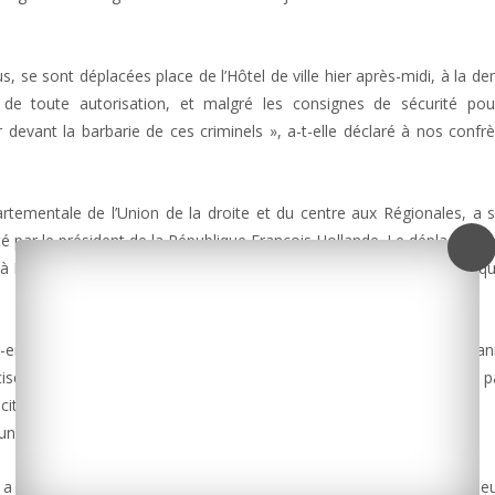
, se sont déplacées place de l’Hôtel de ville hier après-midi, à la d
de toute autorisation, et malgré les consignes de sécurité pour
devant la barbarie de ces criminels », a-t-elle déclaré à nos confr
partementale de l’Union de la droite et du centre aux Régionales, a
é par le président de la République François Hollande. Le déplacement
 à La Rochelle, est pour l’instant maintenu. Hervé Blanché annonce q
-end (matchs, lotos, repas dansants, spectacles, cinéma) ont été a
écise qu’il n’a pas eu besoin de prendre un arrêté. Ce dernier n’a 
icitations. Les drapeaux ont été mis en berne.
nes du bassin de Marennes lundi midi.
pris la décision d’annuler tout évènement festif. L’heure est au deuil