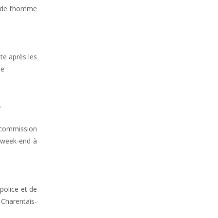
 de l’homme
te après les
e :
.
a commission
ce week-end à
police et de
 Charentais-