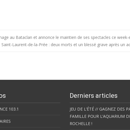
mmage au Bataclan et annonce le maintien de ses spectacles ce week-
Saint-Laurent-de-la-Prée : deux morts et un blessé grave après un a
os
Derniers articles
NCE 103.1
JEU DE L’ÉTÉ // GAGNEZ DES P
FAMILLE POUR L’AQUARIUM D
AIRES
ROCHELLE !