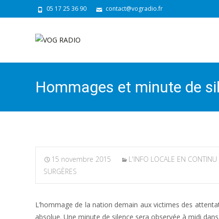
05 17 25 36 90
contact@vogradio.fr
Hommages et minute de sil
15 novembre 2015
L'INFO LOCALE EN CONTINU
SURGÈRES
L’hommage de la nation demain aux victimes des attentats
absolue. Une minute de silence sera observée à midi dans