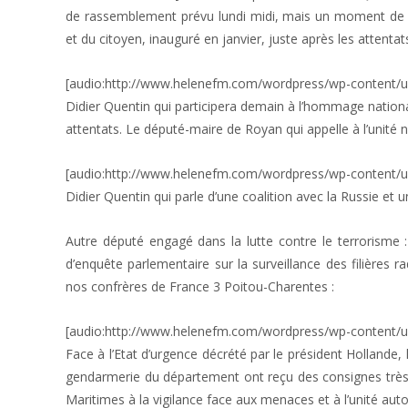
de rassemblement prévu lundi midi, mais un moment de 
et du citoyen, inauguré en janvier, juste après les attentats
[audio:http://www.helenefm.com/wordpress/wp-content/up
Didier Quentin qui participera demain à l’hommage national,
attentats. Le député-maire de Royan qui appelle à l’unité 
[audio:http://www.helenefm.com/wordpress/wp-content/up
Didier Quentin qui parle d’une coalition avec la Russie et 
Autre député engagé dans la lutte contre le terrorisme :
d’enquête parlementaire sur la surveillance des filières rad
nos confrères de France 3 Poitou-Charentes :
[audio:http://www.helenefm.com/wordpress/wp-content/u
Face à l’Etat d’urgence décrété par le président Hollande,
gendarmerie du département ont reçu des consignes très pré
Maritimes à la vigilance face aux menaces et à l’unité autou