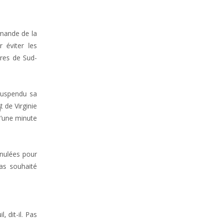
emande de la
 éviter les
ères de Sud-
 suspendu sa
 de Virginie
u’une minute
nnulées pour
pas souhaité
, dit-il. Pas