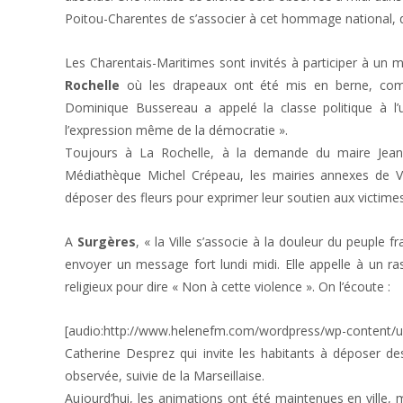
Poitou-Charentes de s’associer à cet hommage national, que
Les Charentais-Maritimes sont invités à participer à un
Rochelle
où les drapeaux ont été mis en berne, comm
Dominique Bussereau a appelé la classe politique à l’u
l’expression même de la démocratie ».
Toujours à La Rochelle, à la demande du maire Jean-Fr
Médiathèque Michel Crépeau, les mairies annexes de Vill
déposer des fleurs pour exprimer leur soutien aux victimes
A
Surgères
, « la Ville s’associe à la douleur du peuple 
envoyer un message fort lundi midi. Elle appelle à un r
religieux pour dire « Non à cette violence ». On l’écoute :
[audio:http://www.helenefm.com/wordpress/wp-content/u
Catherine Desprez qui invite les habitants à déposer de
observée, suivie de la Marseillaise.
Aujourd’hui, les animations ont été maintenues en ville, m