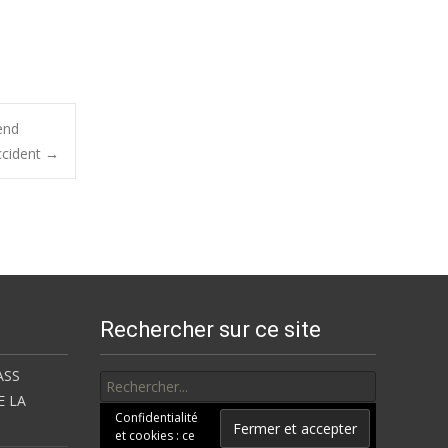
end
ccident
→
Rechercher sur ce site
Rechercher
ASS
E LA
Confidentialité
et cookies : ce