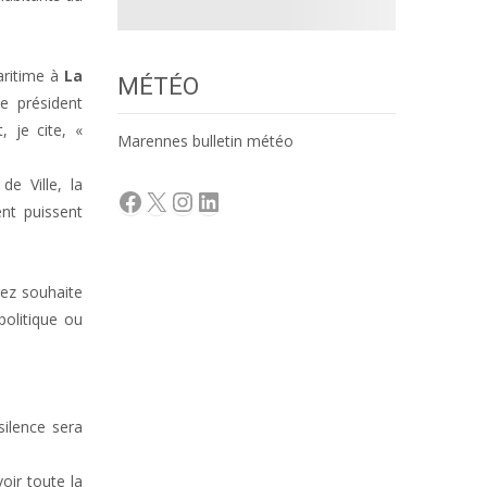
aritime à
La
MÉTÉO
e président
 je cite, «
Marennes bulletin météo
e Ville, la
Facebook
X
Instagram
LinkedIn
ent puissent
rez souhaite
politique ou
silence sera
oir toute la