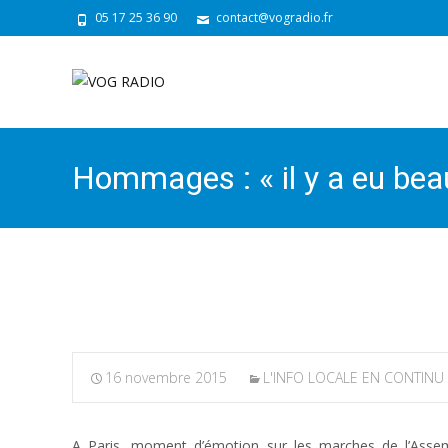
05 17 25 36 90
contact@vogradio.fr
Hommages : « il y a eu bea
fort », pour la députée C. Q
16 novembre 2015
L'INFO LOCALE EN CONTINU
A Paris, moment d’émotion sur les marches de l’Assem