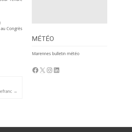
t au Congrès
MÉTÉO
Marennes bulletin météo
Facebook
X
Instagram
LinkedIn
cefranc
→