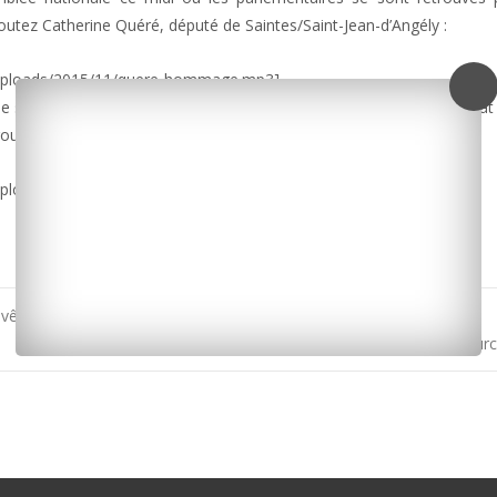
outez Catherine Quéré, député de Saintes/Saint-Jean-d’Angély :
/uploads/2015/11/quere-hommage.mp3]
e ses collègues parlementaires, des mesures fortes du chef de l’Eta
oulés vendredi dernier à Paris :
ploads/2015/11/quere-versailles.mp3]
évêque du diocèse de La Rochelle-Saintes
Une réplique du moulin de la Plataine à Bour