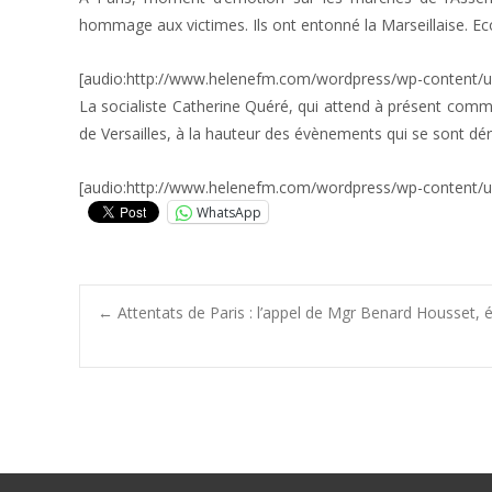
hommage aux victimes. Ils ont entonné la Marseillaise. Ec
[audio:http://www.helenefm.com/wordpress/wp-content
La socialiste Catherine Quéré, qui attend à présent comm
de Versailles, à la hauteur des évènements qui se sont dér
[audio:http://www.helenefm.com/wordpress/wp-content/u
WhatsApp
Post
←
Attentats de Paris : l’appel de Mgr Benard Housset, 
navigation