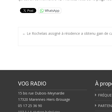
WhatsApp
Post
←
Le Rochelais assigné à résidence a obtenu gain de ca
navigation
VOG RADIO
À prop
15 bis rue Dubois-Meynardie
FRÉQUE
17320 Marennes-Hiers-Brouage
05 17 25 36 90
PARTEN
103.1 LA station balnéaire