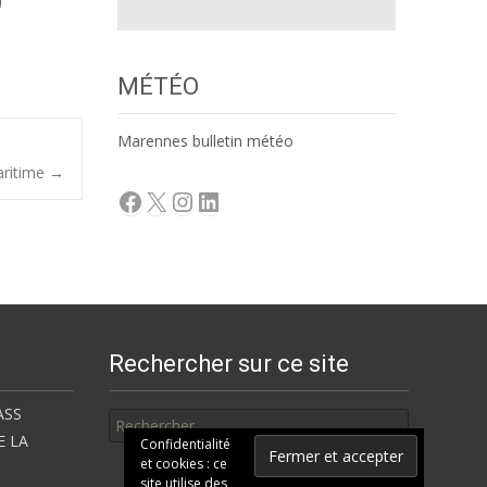
MÉTÉO
Marennes bulletin météo
aritime
→
Facebook
X
Instagram
LinkedIn
Rechercher sur ce site
Rechercher
ASS
E LA
Confidentialité
et cookies : ce
site utilise des