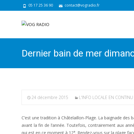
05 17 25 36 90
contact@vogradio.fr
Dernier bain de mer dimanc
24 décembre 2015
L'INFO LOCALE EN CONTINU
C’est une tradition à Châtelaillon-Plage. La baignade des 
avant la fin de l’année. Toutefois, contrairement aux ann
qui est en ce moment à 12°. Rendez-vous sur la plage face