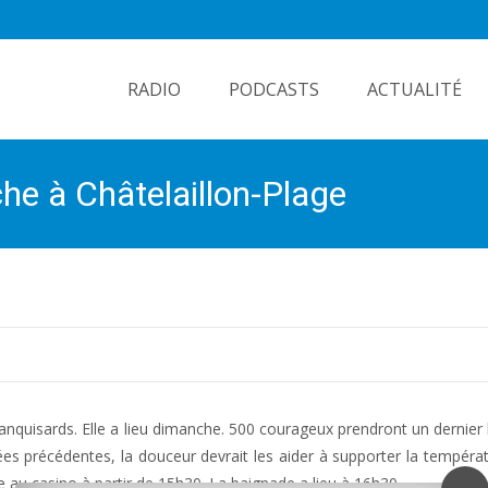
Skip
to
RADIO
PODCASTS
ACTUALITÉ
content
he à Châtelaillon-Plage
banquisards. Elle a lieu dimanche. 500 courageux prendront un dernier
ées précédentes, la douceur devrait les aider à supporter la températ
 au casino à partir de 15h30. La baignade a lieu à 16h30.