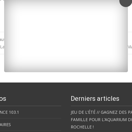
use… mais il reste assigné à résidence
La douceur profite aux professionnels du tourisme de la Charente-M
os
Derniers articles
NCE 103.1
JEU DE L’ÉTÉ // GAGNEZ DES P
FAMILLE POUR L’AQUARIUM D
AIRES
ROCHELLE !