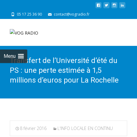
05 17 25 36 90
contact@vogradio.fr
Skip
to
cont
Menu
Transfert de l’Université d’été du
PS : une perte estimée à 1,5
millions d’euros pour La Rochelle
8 février 2016
L'INFO LOCALE EN CONTINU