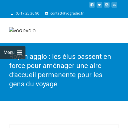
05 17 25 36 90
contact@vogradio.fr
Skip
to
cont
Menu
Royan agglo : les élus passent en
force pour aménager une aire
d’accueil permanente pour les
gens du voyage