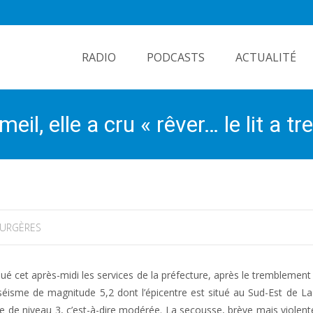
Skip
to
RADIO
PODCASTS
ACTUALITÉ
content
il, elle a cru « rêver… le lit a tr
URGÈRES
iqué cet après-midi les services de la préfecture, après le tremblement
séisme de magnitude 5,2 dont l’épicentre est situé au Sud-Est de La
e de niveau 3, c’est-à-dire modérée. La secousse, brève mais violente