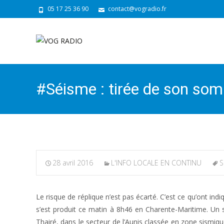
05 17 25 36 90
contact@vogradio.fr
#Séisme : tirée de son somme
28 avril 2016
L'INFO LOCALE EN CONTINU
S
Le risque de réplique n’est pas écarté. C’est ce qu’ont ind
s’est produit ce matin à 8h46 en Charente-Maritime. Un 
Thairé, dans le secteur de l’Aunis classée en zone sismiqu