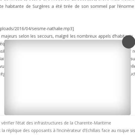
te habitante de Surgères a été tirée de son sommeil par l’énorme 
ploads/2016/04/seisme-nathalie.mp3]
 majeurs selon les secours, malgré les nombreux appels d’habitants 
quences du séisme est toujours mené par les services de l’État, en
sibles. Il est conseillé aux habitants d’inspecter leur logement pour r
 Mais aussi à signaler les sinistres constatés à leur compagnie d’ass
 vue d’une éventuelle reconnaissance de l’état de catastrophe naturell
otéger des chutes d’objets et de s’arrêter en voiture loin des construc
rifier l’état des infrastructures de la Charente-Maritime
la réplique des opposants à l’incinérateur d’Echillais face au risque 