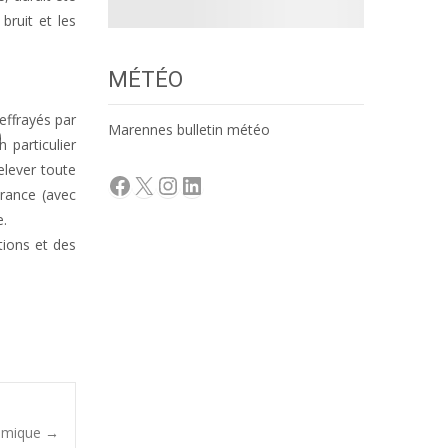
bruit et les
MÉTÉO
effrayés par
Marennes bulletin météo
 particulier
elever toute
Facebook
X
Instagram
LinkedIn
urance (avec
e.
tions et des
sismique
→