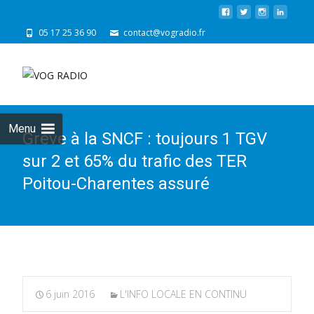
05 17 25 36 90
contact@vogradio.fr
Skip
to
cont
Menu
Grève à la SNCF : toujours 1 TGV
sur 2 et 65% du trafic des TER
Poitou-Charentes assuré
6 juin 2016
L'INFO LOCALE EN CONTINU