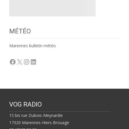
MÉTÉO
Marennes bulletin météo
Facebook
X
Instagram
LinkedIn
VOG RADIO
15 bis rue Dubois-Meynardie
17320 Marennes-Hiers-Brouage