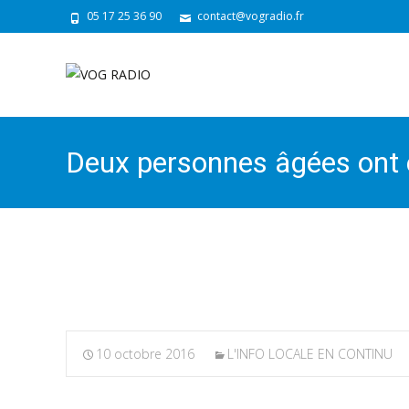
05 17 25 36 90
contact@vogradio.fr
Deux personnes âgées ont ét
midi aux Eglises-d’Argenteu
10 octobre 2016
L'INFO LOCALE EN CONTINU