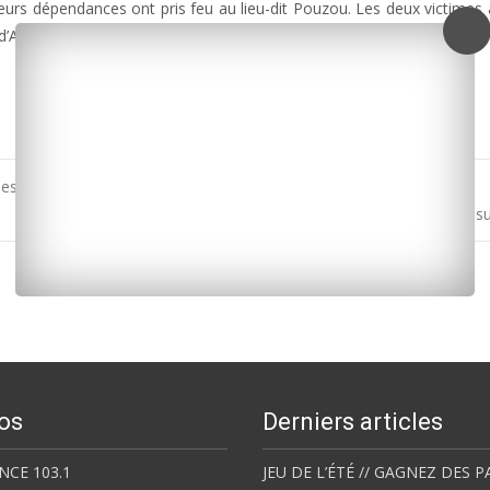
eurs dépendances ont pris feu au lieu-dit Pouzou. Les deux victimes 
d’Angély. 18 sapeurs-pompiers ont maîtrisé l’incendie dont on ignore l’
 des maires de la Charente-Maritime cet après-midi à Saint-Agnant
Bois : un blessé grave s
os
Derniers articles
NCE 103.1
JEU DE L’ÉTÉ // GAGNEZ DES P