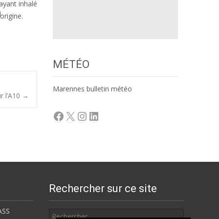
ayant inhalé
origine.
MÉTÉO
Marennes bulletin météo
ur l’A10
→
Facebook
X
Instagram
LinkedIn
Rechercher sur ce site
Rechercher
ASS