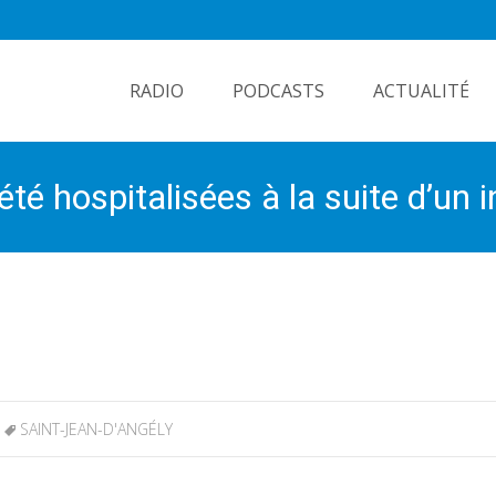
Skip
to
RADIO
PODCASTS
ACTUALITÉ
content
é hospitalisées à la suite d’un i
il
SAINT-JEAN-D'ANGÉLY