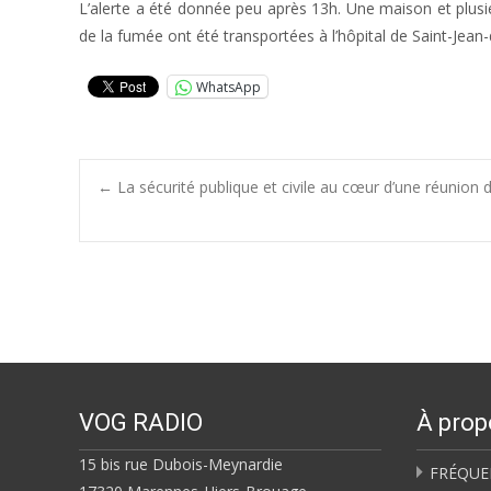
L’alerte a été donnée peu après 13h. Une maison et plusi
de la fumée ont été transportées à l’hôpital de Saint-Jean-
WhatsApp
Post
←
La sécurité publique et civile au cœur d’une réunion
navigation
VOG RADIO
À prop
15 bis rue Dubois-Meynardie
FRÉQUE